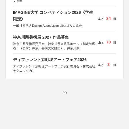
文京区
IMAGINE大学 コンペティション2026《学生
24
限定》
あと
日
一般社団法人Design Association Liberal Arts協会
神奈川県美術展 2027 作品募集
70
あと
日
神奈川県美術展委員会、神奈川県立県民ホール（指定管理
者：（公財）神奈川芸術文化財団）、神奈川県
ディファレント京町堀アートフェア2026
3
あと
日
ディファレント京町堀アートフェア実行委員会（株式会社
チグニッタ内）
PR