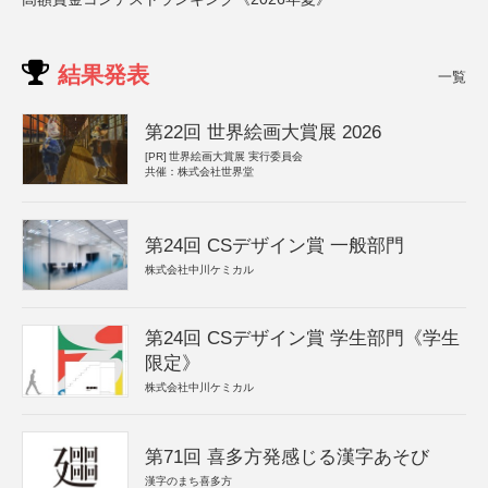
結果発表
一覧
第22回 世界絵画大賞展 2026
[PR]
世界絵画大賞展 実行委員会
共催：株式会社世界堂
第24回 CSデザイン賞 一般部門
株式会社中川ケミカル
第24回 CSデザイン賞 学生部門《学生
限定》
株式会社中川ケミカル
第71回 喜多方発感じる漢字あそび
漢字のまち喜多方