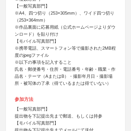
【一般写真部門】
※A4、四つ切り（253×305mm）、ワイド四つ切り
（253×364mm）
※作品裏面に応募用紙（公式ホームページよりダウ
ンロード）を貼り付け
【モバイル写真部門】
※携帯電話、スマートフォン等で撮影された2MB程
度のjpegファイル
※以下の事項を記入すること
氏名・郵便番号・住所・電話番号・年齢・職業・作
品名・テーマ（AまたはB）・撮影年月日・撮影場
所・被写体の了承（得ているまたは得ていない）
参加方法
【一般写真部門】
提出物を下記提出先まで郵送、もしくは持参
【モバイル写真部門】
提出物を下記提出先までメールにて送付