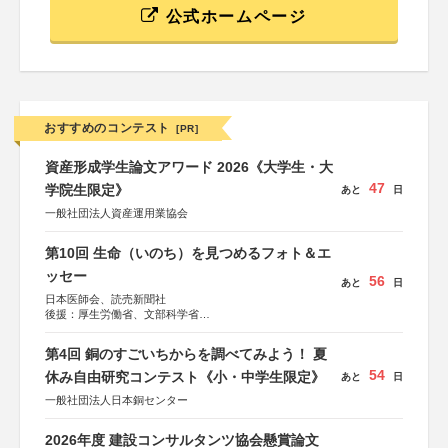
公式ホームページ
おすすめのコンテスト
[PR]
資産形成学生論文アワード 2026《大学生・大
47
学院生限定》
あと
日
一般社団法人資産運用業協会
第10回 生命（いのち）を見つめるフォト＆エ
ッセー
56
あと
日
日本医師会、読売新聞社
後援：厚生労働省、文部科学省
協賛：東京海上日動火災保険株式会社、東京海上日動あん
しん生命保険株式会社
第4回 銅のすごいちからを調べてみよう！ 夏
54
休み自由研究コンテスト《小・中学生限定》
あと
日
一般社団法人日本銅センター
2026年度 建設コンサルタンツ協会懸賞論文