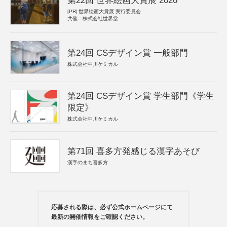
第22回 世界絵画大賞展 2026
[PR]
世界絵画大賞展 実行委員会
共催：株式会社世界堂
第24回 CSデザイン賞 一般部門
株式会社中川ケミカル
第24回 CSデザイン賞 学生部門《学生
限定》
株式会社中川ケミカル
第71回 喜多方発感じる漢字あそび
漢字のまち喜多方
応募される際は、必ず公式ホームページにて
最新の開催情報をご確認ください。