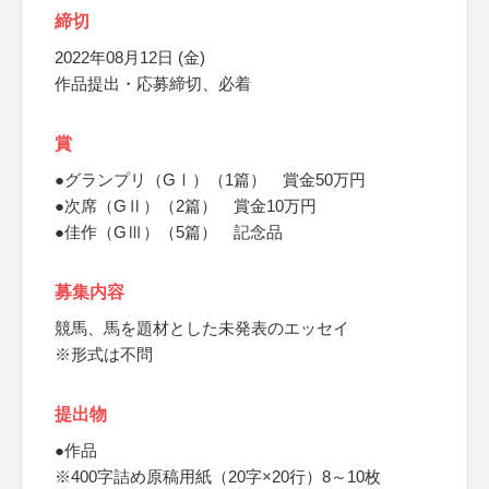
締切
2022年08月12日 (金)
作品提出・応募締切、必着
賞
●グランプリ（GⅠ）（1篇） 賞金50万円
●次席（GⅡ）（2篇） 賞金10万円
●佳作（GⅢ）（5篇） 記念品
募集内容
競馬、馬を題材とした未発表のエッセイ
※形式は不問
提出物
●作品
※400字詰め原稿用紙（20字×20行）8～10枚