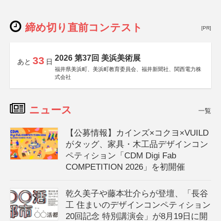
締め切り直前コンテスト
[PR]
2026 第37回 美浜美術展
33
あと
日
福井県美浜町、美浜町教育委員会、福井新聞社、関西電力株
式会社
ニュース
一覧
【公募情報】カインズ×コクヨ×VUILD
がタッグ、家具・木工品デザインコン
ペティション「CDM Digi Fab
COMPETITION 2026」を初開催
乾久美子や藤本壮介らが登壇、「長谷
工 住まいのデザインコンペティション
20回記念 特別講演会」が8月19日に開