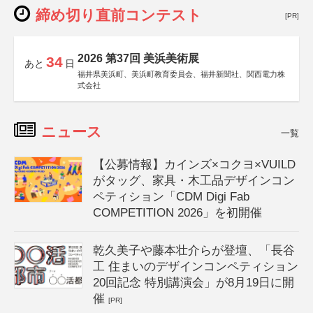
締め切り直前コンテスト
[PR]
2026 第37回 美浜美術展
34
あと
日
福井県美浜町、美浜町教育委員会、福井新聞社、関西電力株
式会社
ニュース
一覧
【公募情報】カインズ×コクヨ×VUILD
がタッグ、家具・木工品デザインコン
ペティション「CDM Digi Fab
COMPETITION 2026」を初開催
乾久美子や藤本壮介らが登壇、「長谷
工 住まいのデザインコンペティション
20回記念 特別講演会」が8月19日に開
催
[PR]