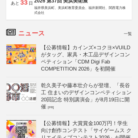
2026 第37回 美浜美術展
33
あと
日
福井県美浜町、美浜町教育委員会、福井新聞社、関西電力株
式会社
ニュース
一覧
【公募情報】カインズ×コクヨ×VUILD
がタッグ、家具・木工品デザインコン
ペティション「CDM Digi Fab
COMPETITION 2026」を初開催
乾久美子や藤本壮介らが登壇、「長谷
工 住まいのデザインコンペティション
20回記念 特別講演会」が8月19日に開
催
[PR]
【公募情報】大賞賞金100万円！学生
向け創作コンテスト「サイゲームス ク
リエイティブコンテスト2026」が開催