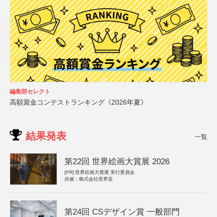
編集部セレクト
高額賞金コンテストランキング《2026年夏》
結果発表
一覧
第22回 世界絵画大賞展 2026
[PR]
世界絵画大賞展 実行委員会
共催：株式会社世界堂
第24回 CSデザイン賞 一般部門