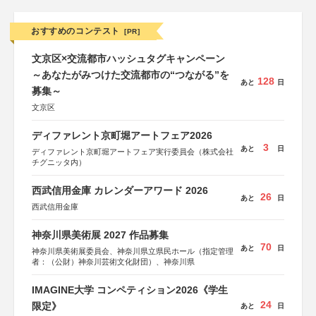
おすすめのコンテスト
[PR]
文京区×交流都市ハッシュタグキャンペーン
～あなたがみつけた交流都市の“つながる”を
128
あと
日
募集～
文京区
ディファレント京町堀アートフェア2026
3
あと
日
ディファレント京町堀アートフェア実行委員会（株式会社
チグニッタ内）
西武信用金庫 カレンダーアワード 2026
26
あと
日
西武信用金庫
神奈川県美術展 2027 作品募集
70
あと
日
神奈川県美術展委員会、神奈川県立県民ホール（指定管理
者：（公財）神奈川芸術文化財団）、神奈川県
IMAGINE大学 コンペティション2026《学生
24
限定》
あと
日