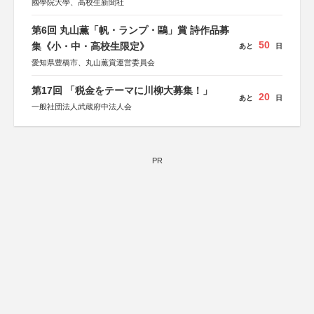
國學院大學、高校生新聞社
第6回 丸山薫「帆・ランプ・鷗」賞 詩作品募
50
集《小・中・高校生限定》
あと
日
愛知県豊橋市、丸山薫賞運営委員会
第17回 「税金をテーマに川柳大募集！」
20
あと
日
一般社団法人武蔵府中法人会
PR