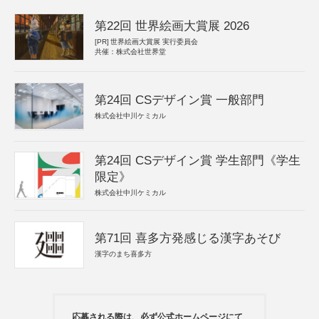
第22回 世界絵画大賞展 2026
[PR]
世界絵画大賞展 実行委員会
共催：株式会社世界堂
第24回 CSデザイン賞 一般部門
株式会社中川ケミカル
第24回 CSデザイン賞 学生部門《学生
限定》
株式会社中川ケミカル
第71回 喜多方発感じる漢字あそび
漢字のまち喜多方
応募される際は、必ず公式ホームページにて