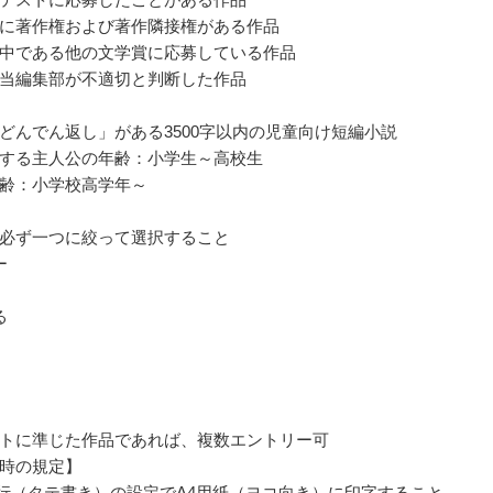
に著作権および著作隣接権がある作品
中である他の文学賞に応募している作品
当編集部が不適切と判断した作品
どんでん返し」がある3500字以内の児童向け短編小説
する主人公の年齢：小学生～高校生
齢：小学校高学年～
必ず一つに絞って選択すること
ー
る
トに準じた作品であれば、複数エントリー可
時の規定】
26行（タテ書き）の設定でA4用紙（ヨコ向き）に印字すること