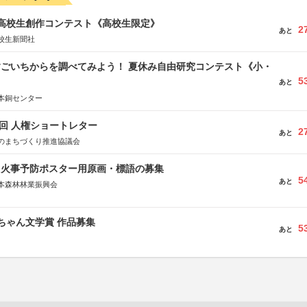
国高校生創作コンテスト《高校生限定》
2
あと
校生新聞社
すごいちからを調べてみよう！ 夏休み自由研究コンテスト《小・
5
》
あと
本銅センター
5回 人権ショートレター
2
あと
のまちづくり推進協議会
山火事予防ポスター用原画・標語の募集
5
あと
本森林林業振興会
文部科学省、林野庁、全国森林組合連合会、森林火災対策協会
っちゃん文学賞 作品募集
5
あと