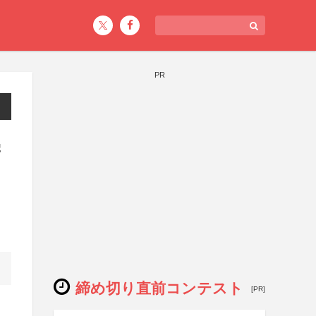
PR
学
締め切り直前コンテスト
[PR]