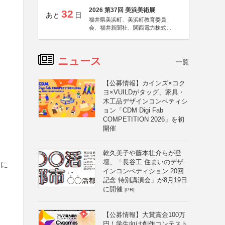
2026 第37回 美浜美術展
32
あと
日
福井県美浜町、美浜町教育委員
会、福井新聞社、関西電力株式会
社
ニュース
一覧
【公募情報】カインズ×コク
ヨ×VUILDがタッグ、家具・
木工品デザインコンペティシ
ョン「CDM Digi Fab
COMPETITION 2026」を初
開催
乾久美子や藤本壮介らが登
壇、「長谷工 住まいのデザ
品に
インコンペティション 20回
記念 特別講演会」が8月19日
に開催
[PR]
【公募情報】大賞賞金100万
円！学生向け創作コンテスト