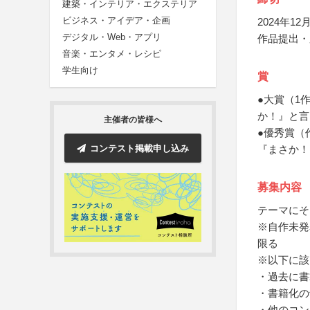
建築・インテリア・エクステリア
ビジネス・アイデア・企画
2024年12月
デジタル・Web・アプリ
作品提出・
音楽・エンタメ・レシピ
学生向け
賞
●大賞（1
か！』と言
主催者の皆様へ
●優秀賞（
コンテスト掲載申し込み
『まさか！
募集内容
テーマにそ
※自作未発
限る
※以下に該
・過去に書
・書籍化の
・他のコン