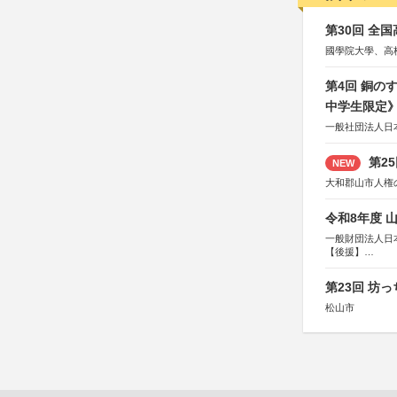
第30回 全
國學院大學、高
第4回 銅の
中学生限定
一般社団法人日
第2
NEW
大和郡山市人権
令和8年度 
一般財団法人日
【後援】
総務省消防庁、
第23回 坊
松山市