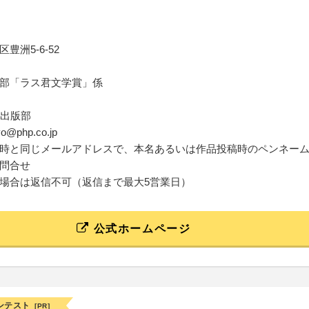
豊洲5-6-52
部「ラス君文学賞」係
書出版部
syo@php.co.jp
時と同じメールアドレスで、本名あるいは作品投稿時のペンネー
問合せ
場合は返信不可（返信まで最大5営業日）
公式ホームページ
ンテスト
[PR]