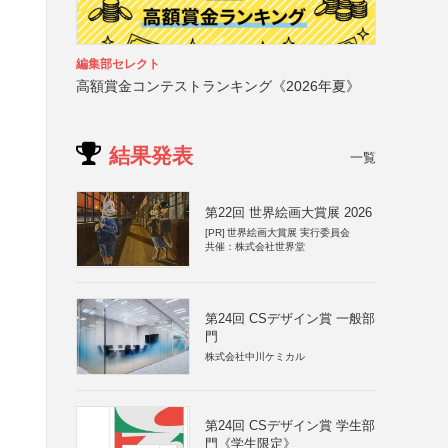
編集部セレクト
高額賞金コンテストランキング《2026年夏》
結果発表
一覧
第22回 世界絵画大賞展 2026
[PR]
世界絵画大賞展 実行委員会
共催：株式会社世界堂
第24回 CSデザイン賞 一般部
門
株式会社中川ケミカル
第24回 CSデザイン賞 学生部
門《学生限定》