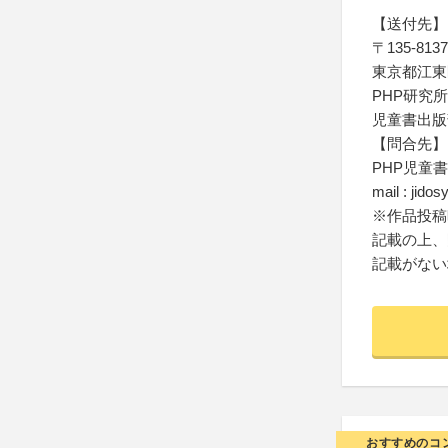
【送付先】
〒135-8137
東京都江東区
PHP研究所
児童書出版
【問合先】
PHP児童
mail : jido
※作品投稿
記載の上、
記載がない
おすすめのコ