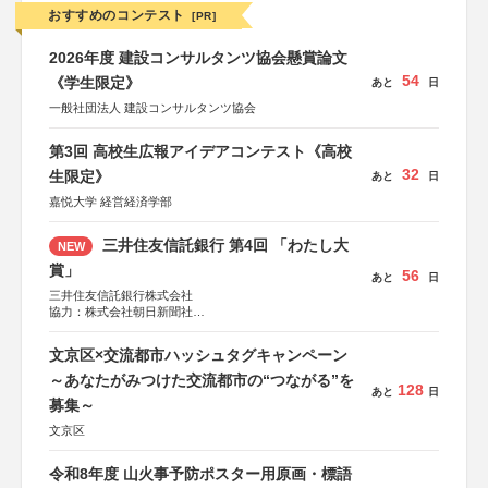
おすすめのコンテスト
[PR]
2026年度 建設コンサルタンツ協会懸賞論文
54
《学生限定》
あと
日
一般社団法人 建設コンサルタンツ協会
第3回 高校生広報アイデアコンテスト《高校
32
生限定》
あと
日
嘉悦大学 経営経済学部
三井住友信託銀行 第4回 「わたし大
NEW
賞」
56
あと
日
三井住友信託銀行株式会社
協力：株式会社朝日新聞社
後援：日本郵便株式会社
文京区×交流都市ハッシュタグキャンペーン
～あなたがみつけた交流都市の“つながる”を
128
あと
日
募集～
文京区
令和8年度 山火事予防ポスター用原画・標語