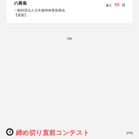
の募集
55
あと
日
一般財団法人日本森林林業振興会
【後援】
総務省消防庁、文部科学省、林野庁、全国森林組合連合
会、森林火災対策協会
PR
締め切り直前コンテスト
[PR]