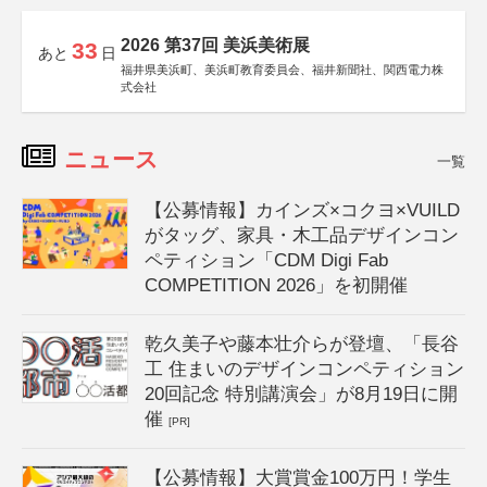
2026 第37回 美浜美術展
33
あと
日
福井県美浜町、美浜町教育委員会、福井新聞社、関西電力株
式会社
ニュース
一覧
【公募情報】カインズ×コクヨ×VUILD
がタッグ、家具・木工品デザインコン
ペティション「CDM Digi Fab
COMPETITION 2026」を初開催
乾久美子や藤本壮介らが登壇、「長谷
工 住まいのデザインコンペティション
20回記念 特別講演会」が8月19日に開
催
[PR]
【公募情報】大賞賞金100万円！学生