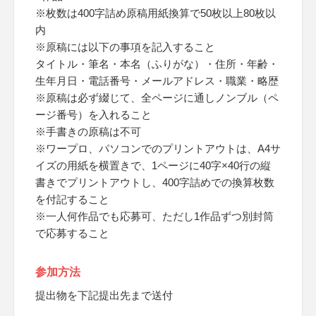
※枚数は400字詰め原稿用紙換算で50枚以上80枚以
内
※原稿には以下の事項を記入すること
タイトル・筆名・本名（ふりがな）・住所・年齢・
生年月日・電話番号・メールアドレス・職業・略歴
※原稿は必ず綴じて、全ページに通しノンブル（ペ
ージ番号）を入れること
※手書きの原稿は不可
※ワープロ、パソコンでのプリントアウトは、A4サ
イズの用紙を横置きで、1ページに40字×40行の縦
書きでプリントアウトし、400字詰めでの換算枚数
を付記すること
※一人何作品でも応募可、ただし1作品ずつ別封筒
で応募すること
参加方法
提出物を下記提出先まで送付