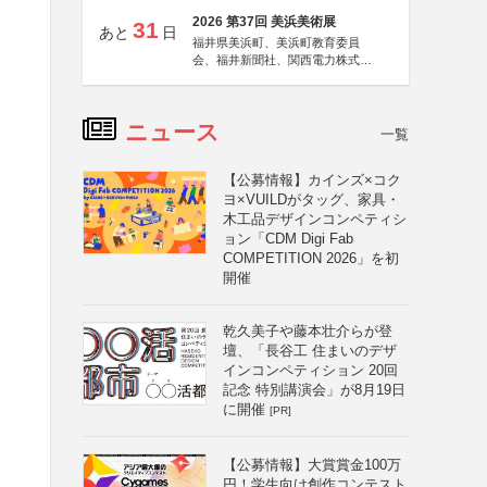
2026 第37回 美浜美術展
31
あと
日
福井県美浜町、美浜町教育委員
会、福井新聞社、関西電力株式会
社
ニュース
一覧
【公募情報】カインズ×コク
ヨ×VUILDがタッグ、家具・
木工品デザインコンペティシ
ョン「CDM Digi Fab
COMPETITION 2026」を初
開催
乾久美子や藤本壮介らが登
壇、「長谷工 住まいのデザ
インコンペティション 20回
記念 特別講演会」が8月19日
に開催
[PR]
【公募情報】大賞賞金100万
円！学生向け創作コンテスト