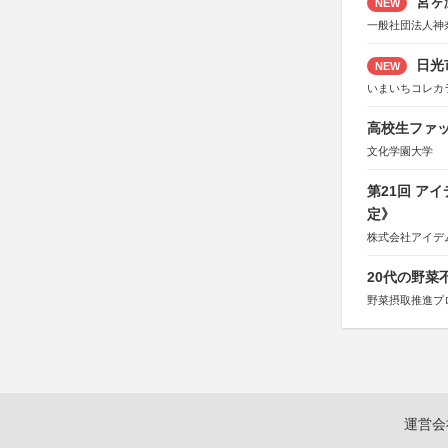
宮ヶ
NEW
一般社団法人神
日光
NEW
いまいちコレカ
高校生ファッ
文化学園大学
第21回 ア
定》
株式会社アイデ
20代の野
野菜摂取推進プ
運営会