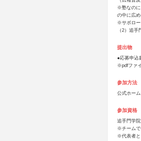
※塾なのに
の中に広め
※サボロー
（2）追手
提出物
●応募申込
※pdfフ
参加方法
公式ホーム
参加資格
追手門学院
※チームで
※代表者と