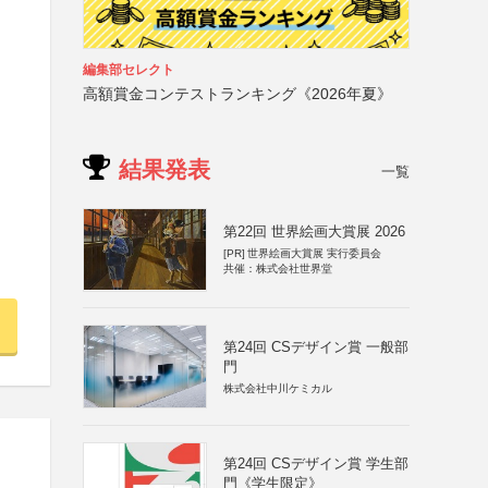
編集部セレクト
高額賞金コンテストランキング《2026年夏》
結果発表
一覧
第22回 世界絵画大賞展 2026
[PR]
世界絵画大賞展 実行委員会
共催：株式会社世界堂
第24回 CSデザイン賞 一般部
門
株式会社中川ケミカル
第24回 CSデザイン賞 学生部
門《学生限定》