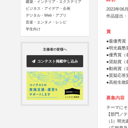
建築・インテリア・エクステリア
ビジネス・アイデア・企画
2023年06月
デジタル・Web・アプリ
作品提出・
音楽・エンタメ・レシピ
学生向け
賞
●最優秀賞
●明光義塾
主催者の皆様へ
●優秀賞（
コンテスト掲載申し込み
●奨励賞（
●動画賞（
●質疑応答
●高校生敢
募集内容
テーマにそ
【部門／テ
（1）明光
（広報普及