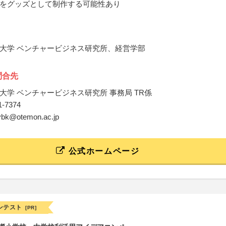
をグッズとして制作する可能性あり
大学 ベンチャービジネス研究所、経営学部
問合先
大学 ベンチャービジネス研究所 事務局 TR係
41-7374
_vbk@otemon.ac.jp
公式ホームページ
ンテスト
[PR]