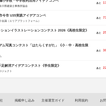
瀬小学校・中学校利活用アイデアコンペ
1
あと
奈川県建築士事務所協会
市今市 U35実践アイデアコンペ
7
あと
ラ会議（エリアプラットフォーム）
ションイラストレーションコンテスト 2026《高校生限定》
2
あと
イデム写真コンテスト「はたらくすがた」《小・中・高校生限
3
あと
ム
菜不足解消アイデアコンテスト《学生限定》
2
あと
ロジェクト
社
掲載申し込み
主催運営ガイド
利用規約
お