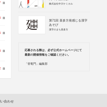
7
日
株式会社中川ケミカル
3
日
第71回 喜多方発感じる漢字
あそび
漢字のまち喜多方
5
日
応募される際は、必ず公式ホームページにて
8
日
最新の開催情報をご確認ください。
「登竜門」編集部
2
日
問い合わせ