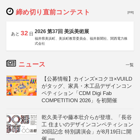
締め切り直前コンテスト
[PR]
2026 第37回 美浜美術展
32
あと
日
福井県美浜町、美浜町教育委員会、福井新聞社、関西電力株
式会社
ニュース
一覧
【公募情報】カインズ×コクヨ×VUILD
がタッグ、家具・木工品デザインコン
ペティション「CDM Digi Fab
COMPETITION 2026」を初開催
乾久美子や藤本壮介らが登壇、「長谷
工 住まいのデザインコンペティション
20回記念 特別講演会」が8月19日に開
催
[PR]