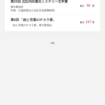
第25回 北区内田康夫ミステリー文学賞
集英社、小学館、祥伝社、新潮社、淡交社、ちいさいミシ
38
あと
日
マ社、徳間書店、早川書房、PHP研究所、双葉社、文藝春
東京都北区
秋、ポプラ社、毎日新聞出版
共催：公益財団法人北区文化振興財団
協力：一般財団法人内田康夫財団
協賛：株式会社実業之日本社
第6回 「絵と言葉のチカラ展」
127
あと
日
「絵と言葉のチカラ展」実行委員会
PR