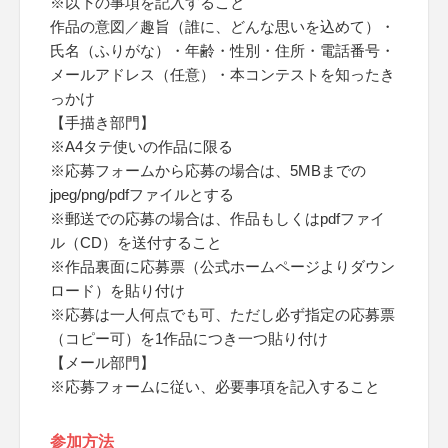
※以下の事項を記入すること
作品の意図／趣旨（誰に、どんな思いを込めて）・
氏名（ふりがな）・年齢・性別・住所・電話番号・
メールアドレス（任意）・本コンテストを知ったき
っかけ
【手描き部門】
※A4タテ使いの作品に限る
※応募フォームから応募の場合は、5MBまでの
jpeg/png/pdfファイルとする
※郵送での応募の場合は、作品もしくはpdfファイ
ル（CD）を送付すること
※作品裏面に応募票（公式ホームページよりダウン
ロード）を貼り付け
※応募は一人何点でも可、ただし必ず指定の応募票
（コピー可）を1作品につき一つ貼り付け
【メール部門】
※応募フォームに従い、必要事項を記入すること
参加方法