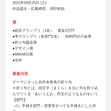
2021年09月25日 (土)
作品提出・応募締切、消印有効
賞
●総合グランプリ（1名） 賞金3万円
●準グランプリ（各部門2名） 5000円分の金券
●折り句協会賞
●デザイン賞
●MIKAKO賞
●佳作
募集内容
テーマにそった自作未発表の折り句
※折り句とは、頭文字（まくら）を元に句を折り込
んでつくる「あいうえお」作文のようなものをいう
【部門】
（1）手描き部門：背景等すべてを手描きにした作