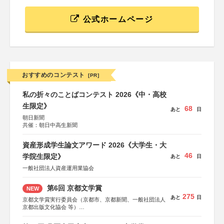
公式ホームページ
おすすめのコンテスト
[PR]
私の折々のことばコンテスト 2026《中・高校
生限定》
68
あと
日
朝日新聞
共催：朝日中高生新聞
資産形成学生論文アワード 2026《大学生・大
46
学院生限定》
あと
日
一般社団法人資産運用業協会
第6回 京都文学賞
NEW
275
あと
日
京都文学賞実行委員会（京都市、京都新聞、一般社団法人
京都出版文化協会 等）
協力：京都府書店商業組合、朝日新聞出版、
KADOKAWA、河出書房新社、幻冬舎、講談社、光文社、