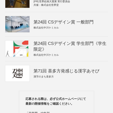
[PR]
世界絵画大賞展 実行委員会
共催：株式会社世界堂
第24回 CSデザイン賞 一般部門
株式会社中川ケミカル
第24回 CSデザイン賞 学生部門《学生
限定》
株式会社中川ケミカル
第71回 喜多方発感じる漢字あそび
漢字のまち喜多方
応募される際は、必ず公式ホームページにて
最新の開催情報をご確認ください。