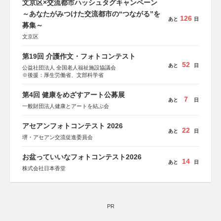
文京区×交流都市ハッシュタグキャンペーン
～あなたがみつけた交流都市の“つながる”を
126
あと
日
募集～
文京区
第19回 介護作文・フォトコンテスト
52
あと
日
公益社団法人 全国老人福祉施設協議会
※後援：厚生労働省、文部科学省
第4回 健康をめざすアート公募展
7
あと
日
一般財団法人健康とアートを結ぶ会
アセアンフォトコンテスト 2026
22
あと
日
堺・アセアン交流促進委員会
お盆っていいなフォトコンテスト2026
14
あと
日
株式会社日本香堂
PR