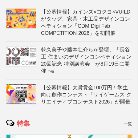
【公募情報】カインズ×コクヨ×VUILD
がタッグ、家具・木工品デザインコン
ペティション「CDM Digi Fab
COMPETITION 2026」を初開催
乾久美子や藤本壮介らが登壇、「長谷
工 住まいのデザインコンペティション
20回記念 特別講演会」が8月19日に開
催
[PR]
【公募情報】大賞賞金100万円！学生
向け創作コンテスト「サイゲームス ク
リエイティブコンテスト2026」が開催
特集
一覧