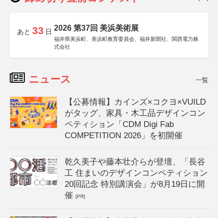
2026 第37回 美浜美術展
33
あと
日
福井県美浜町、美浜町教育委員会、福井新聞社、関西電力株
式会社
ニュース
一覧
【公募情報】カインズ×コクヨ×VUILD
がタッグ、家具・木工品デザインコン
ペティション「CDM Digi Fab
COMPETITION 2026」を初開催
乾久美子や藤本壮介らが登壇、「長谷
工 住まいのデザインコンペティション
20回記念 特別講演会」が8月19日に開
催
[PR]