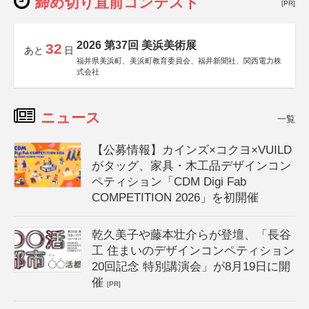
締め切り直前コンテスト
[PR]
2026 第37回 美浜美術展
32
あと
日
福井県美浜町、美浜町教育委員会、福井新聞社、関西電力株
式会社
ニュース
一覧
【公募情報】カインズ×コクヨ×VUILD
がタッグ、家具・木工品デザインコン
ペティション「CDM Digi Fab
COMPETITION 2026」を初開催
乾久美子や藤本壮介らが登壇、「長谷
工 住まいのデザインコンペティション
20回記念 特別講演会」が8月19日に開
催
[PR]