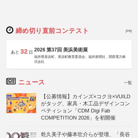
締め切り直前コンテスト
[PR]
2026 第37回 美浜美術展
32
あと
日
福井県美浜町、美浜町教育委員会、福井新聞社、関西電力株
式会社
ニュース
一覧
【公募情報】カインズ×コクヨ×VUILD
がタッグ、家具・木工品デザインコン
ペティション「CDM Digi Fab
COMPETITION 2026」を初開催
乾久美子や藤本壮介らが登壇、「長谷