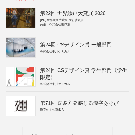
第22回 世界絵画大賞展 2026
[PR]
世界絵画大賞展 実行委員会
共催：株式会社世界堂
第24回 CSデザイン賞 一般部門
株式会社中川ケミカル
第24回 CSデザイン賞 学生部門《学生
限定》
株式会社中川ケミカル
第71回 喜多方発感じる漢字あそび
漢字のまち喜多方