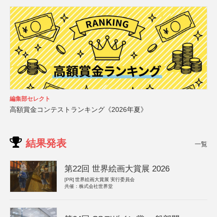
編集部セレクト
高額賞金コンテストランキング《2026年夏》
結果発表
一覧
第22回 世界絵画大賞展 2026
[PR]
世界絵画大賞展 実行委員会
共催：株式会社世界堂