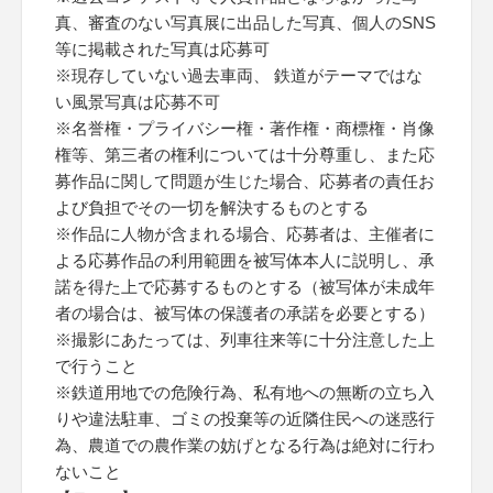
真、審査のない写真展に出品した写真、個人のSNS
等に掲載された写真は応募可
※現存していない過去車両、 鉄道がテーマではな
い風景写真は応募不可
※名誉権・プライバシー権・著作権・商標権・肖像
権等、第三者の権利については十分尊重し、また応
募作品に関して問題が生じた場合、応募者の責任お
よび負担でその一切を解決するものとする
※作品に人物が含まれる場合、応募者は、主催者に
よる応募作品の利用範囲を被写体本人に説明し、承
諾を得た上で応募するものとする（被写体が未成年
者の場合は、被写体の保護者の承諾を必要とする）
※撮影にあたっては、列車往来等に十分注意した上
で行うこと
※鉄道用地での危険行為、私有地への無断の立ち入
りや違法駐車、ゴミの投棄等の近隣住民への迷惑行
為、農道での農作業の妨げとなる行為は絶対に行わ
ないこと