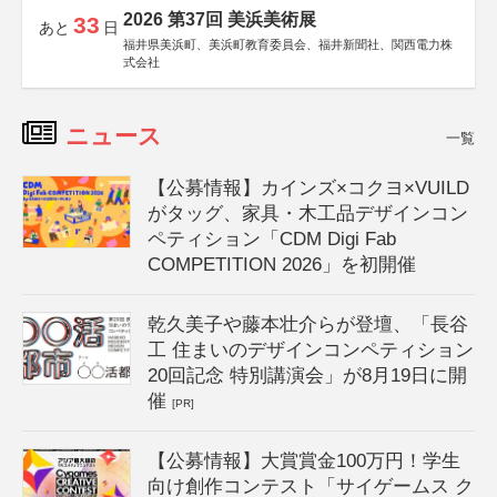
2026 第37回 美浜美術展
33
あと
日
福井県美浜町、美浜町教育委員会、福井新聞社、関西電力株
式会社
ニュース
一覧
【公募情報】カインズ×コクヨ×VUILD
がタッグ、家具・木工品デザインコン
ペティション「CDM Digi Fab
COMPETITION 2026」を初開催
乾久美子や藤本壮介らが登壇、「長谷
工 住まいのデザインコンペティション
20回記念 特別講演会」が8月19日に開
催
[PR]
【公募情報】大賞賞金100万円！学生
向け創作コンテスト「サイゲームス ク