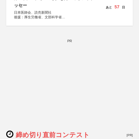
ッセー
57
あと
日
日本医師会、読売新聞社
後援：厚生労働省、文部科学省
協賛：東京海上日動火災保険株式会社、東京海上日動あん
しん生命保険株式会社
PR
締め切り直前コンテスト
[PR]