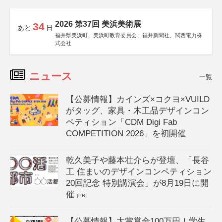
2026 第37回 美浜美術展
34
あと
日
福井県美浜町、美浜町教育委員会、福井新聞社、関西電力株
式会社
ニュース
一覧
【公募情報】カインズ×コクヨ×VUILD
がタッグ、家具・木工品デザインコン
ペティション「CDM Digi Fab
COMPETITION 2026」を初開催
乾久美子や藤本壮介らが登壇、「長谷
工 住まいのデザインコンペティション
20回記念 特別講演会」が8月19日に開
催
[PR]
【公募情報】大賞賞金100万円！学生