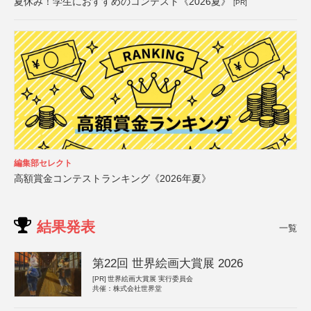
夏休み！学生におすすめのコンテスト《2026夏》
[PR]
編集部セレクト
高額賞金コンテストランキング《2026年夏》
結果発表
一覧
第22回 世界絵画大賞展 2026
[PR]
世界絵画大賞展 実行委員会
共催：株式会社世界堂