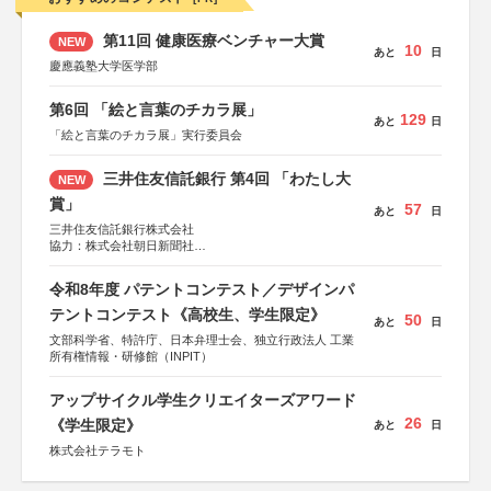
第11回 健康医療ベンチャー大賞
NEW
10
あと
日
慶應義塾大学医学部
第6回 「絵と言葉のチカラ展」
129
あと
日
「絵と言葉のチカラ展」実行委員会
三井住友信託銀行 第4回 「わたし大
NEW
賞」
57
あと
日
三井住友信託銀行株式会社
協力：株式会社朝日新聞社
後援：日本郵便株式会社
令和8年度 パテントコンテスト／デザインパ
テントコンテスト《高校生、学生限定》
50
あと
日
文部科学省、特許庁、日本弁理士会、独立行政法人 工業
所有権情報・研修館（INPIT）
アップサイクル学生クリエイターズアワード
26
《学生限定》
あと
日
株式会社テラモト