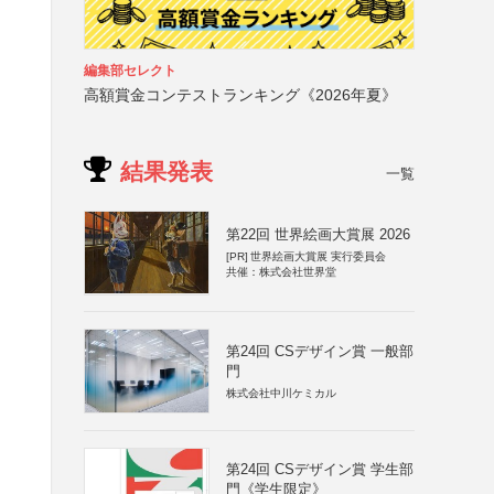
編集部セレクト
高額賞金コンテストランキング《2026年夏》
結果発表
一覧
第22回 世界絵画大賞展 2026
[PR]
世界絵画大賞展 実行委員会
共催：株式会社世界堂
第24回 CSデザイン賞 一般部
門
株式会社中川ケミカル
第24回 CSデザイン賞 学生部
門《学生限定》