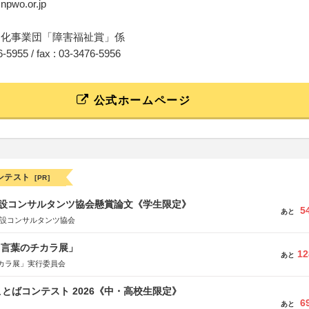
@npwo.or.jp
文化事業団「障害福祉賞」係
76-5955 / fax : 03-3476-5956
公式ホームページ
ンテスト
[PR]
 建設コンサルタンツ協会懸賞論文《学生限定》
5
あと
建設コンサルタンツ協会
と言葉のチカラ展」
12
あと
カラ展」実行委員会
とばコンテスト 2026《中・高校生限定》
6
あと