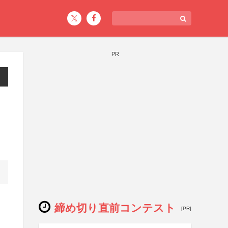
PR
締め切り直前コンテスト
[PR]