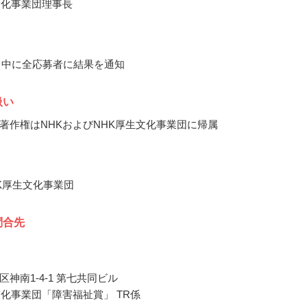
文化事業団理事長
11月中に全応募者に結果を通知
扱い
著作権はNHKおよびNHK厚生文化事業団に帰属
HK厚生文化事業団
問合先
神南1-4-1 第七共同ビル
文化事業団「障害福祉賞」 TR係