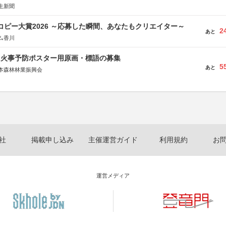
生新聞
Mコピー大賞2026 ～応募した瞬間、あなたもクリエイター～
2
あと
ム香川
山火事予防ポスター用原画・標語の募集
5
あと
本森林林業振興会
文部科学省、林野庁、全国森林組合連合会、森林火災対策協会
社
掲載申し込み
主催運営ガイド
利用規約
お
運営メディア