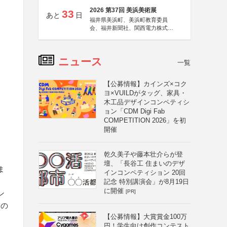
2026 第37回 美浜美術展
33
あと
日
福井県美浜町、美浜町教育委員
会、福井新聞社、関西電力株式会
社
ニュース
一覧
【公募情報】カインズ×コク
ヨ×VUILDがタッグ、家具・
木工品デザインコンペティシ
ョン「CDM Digi Fab
COMPETITION 2026」を初
開催
乾久美子や藤本壮介らが登
壇、「長谷工 住まいのデザ
ま
インコンペティション 20回
記念 特別講演会」が8月19日
に開催
[PR]
ン
らの
【公募情報】大賞賞金100万
円！学生向け創作コンテスト