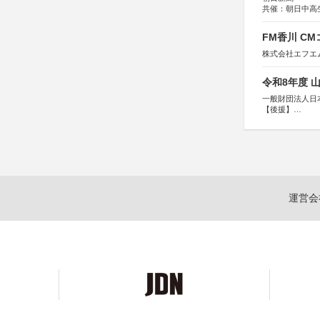
共催：朝日中高
FM香川 C
株式会社エフエ
令和8年度 
一般財団法人日
【後援】
総務省消防庁、
運営会