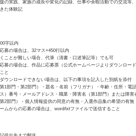
援の実践、家族の成長や変化の記録、仕事や余暇活動での交流等
きた体験記
00字以内
応募の場合は、32マス×450行以内
くことが難しい場合、代筆（清書・口述筆記等）でも可
応募の場合は、作品に応募票（公式ホームページよりダウンロー
こと
ダウンロードできない場合は、以下の事項を記入した別紙を添付
第1部門・第2部門）・題名・名前（フリガナ）・年齢・住所・電
ス）番号・メールアドレス・職業・障害名（第1部門）または障害
第2部門）・個人情報提供の同意の有無・入選作品集の希望の有無
ームからの応募の場合は、word/txtファイルで送信すること
記提出先まで郵送