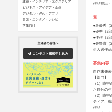
建築・インテリア・エクステリア
作品提出・
ビジネス・アイデア・企画
デジタル・Web・アプリ
賞
音楽・エンタメ・レシピ
●最優秀（
学生向け
●優秀（2
●佳作（2
●矢野賞（
主催者の皆様へ
※入選作品
コンテスト掲載申し込み
募集内容
自作未発表
【部門】
（1）障害
た自分の生
（2）障害
ティア、職
作品