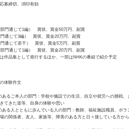
応募締切、消印有効
2部門通じて1編） 賞状、賞金50万円、副賞
部門通じて3編） 賞状、賞金20万円、副賞
部門通じて若干） 賞状、賞金5万円、副賞
2部門通じて1編） 賞状、賞金20万円、副賞
は作品集として発行するほか、一部はNHKの番組で紹介予定
の体験作文
のあるご本人の部門：学校や施設での生活、自立や就労への挑戦、
きてきた道等、自身の体験や思い
のある人とともに歩んでいる人の部門：教師、福祉施設職員、ボラ
場の関係者、友人、家族等、障害のある方と日々接している方か