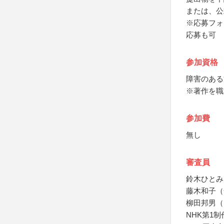
または、公
※応募フォ
応募も可
参加資格
障害のある
※著作を職
参加費
無し
審査員
鈴木ひとみ
藤木和子（
柳田邦男（
NHK第1