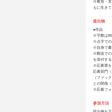
※教育・支
もに生きて
提出物
●作品
※字数は80
※点字での
※自身で書
※郵送での
を添付する
※応募票を
応募部門（
（ファック
との関係（
※応募フォ
参加方法
提出物を下