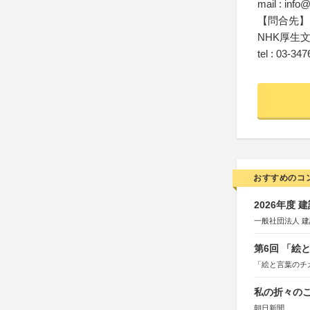
mail : info
【問合先】
NHK厚生
tel : 03-34
おすすめのコ
2026年度
一般社団法人 
第6回 「絵
「絵と言葉のチ
私の折々のこ
朝日新聞