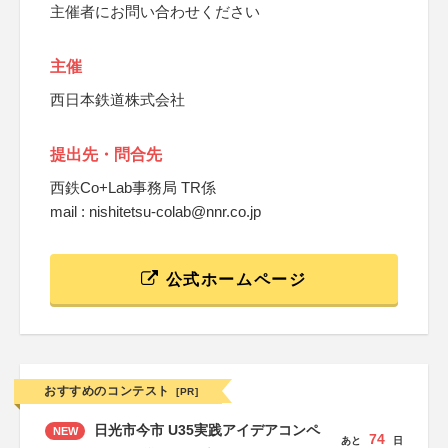
主催者にお問い合わせください
主催
西日本鉄道株式会社
提出先・問合先
西鉄Co+Lab事務局 TR係
mail : nishitetsu-colab@nnr.co.jp
公式ホームページ
おすすめのコンテスト
[PR]
日光市今市 U35実践アイデアコンペ
NEW
74
あと
日