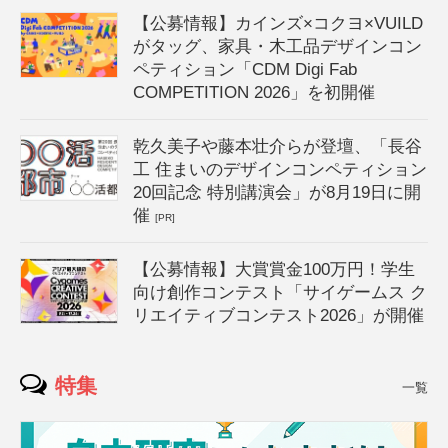
【公募情報】カインズ×コクヨ×VUILD
がタッグ、家具・木工品デザインコン
ペティション「CDM Digi Fab
COMPETITION 2026」を初開催
乾久美子や藤本壮介らが登壇、「長谷
工 住まいのデザインコンペティション
20回記念 特別講演会」が8月19日に開
催
[PR]
【公募情報】大賞賞金100万円！学生
向け創作コンテスト「サイゲームス ク
リエイティブコンテスト2026」が開催
特集
一覧