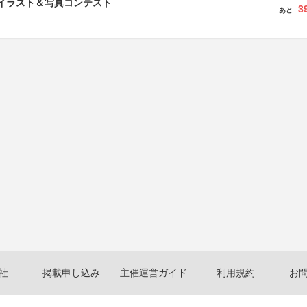
修イラスト＆写真コンテスト
3
あと
社
掲載申し込み
主催運営ガイド
利用規約
お