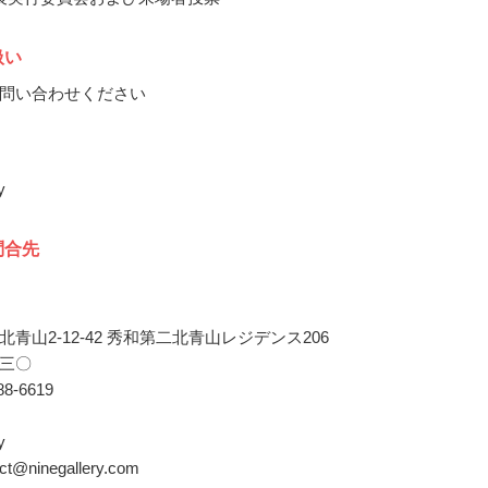
扱い
問い合わせください
y
問合先
青山2-12-42 秀和第二北青山レジデンス206
三〇
188-6619
y
act@ninegallery.com