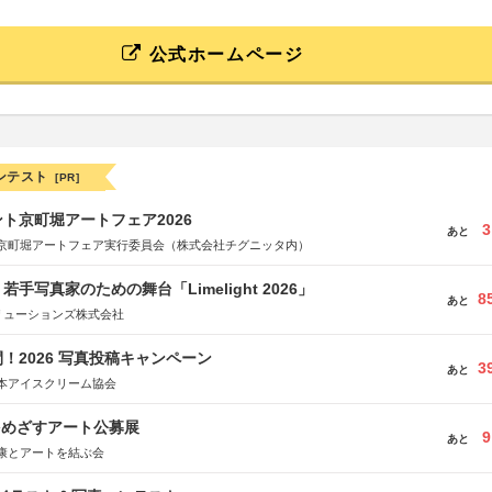
公式ホームページ
ンテスト
[PR]
ト京町堀アートフェア2026
3
あと
京町堀アートフェア実行委員会（株式会社チグニッタ内）
手写真家のための舞台「Limelight 2026」
8
あと
リューションズ株式会社
！2026 写真投稿キャンペーン
3
あと
本アイスクリーム協会
をめざすアート公募展
9
あと
康とアートを結ぶ会