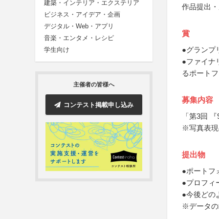
建築・インテリア・エクステリア
作品提出・
ビジネス・アイデア・企画
デジタル・Web・アプリ
賞
音楽・エンタメ・レシピ
●グランプ
学生向け
●ファイナ
るポートフ
主催者の皆様へ
募集内容
コンテスト掲載申し込み
「第3回 
※写真表現
提出物
●ポートフ
●プロフィ
●今後どの
※データの