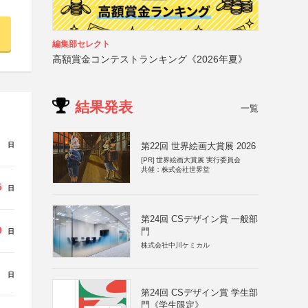
編集部セレクト
高額賞金コンテストランキング《2026年夏》
結果発表
一覧
日
第22回 世界絵画大賞展 2026
[PR]
世界絵画大賞展 実行委員会
共催：株式会社世界堂
5
日
第24回 CSデザイン賞 一般部
9
門
日
株式会社中川ケミカル
日
第24回 CSデザイン賞 学生部
門《学生限定》