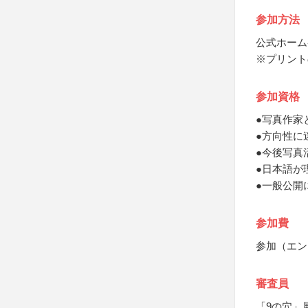
参加方法
公式ホーム
※プリント
参加資格
●写真作家
●方向性に
●今後写真
●日本語が
●一般公開
参加費
参加（エン
審査員
「9の穴」