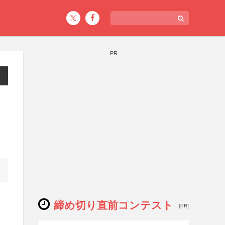
PR
締め切り直前コンテスト
[PR]