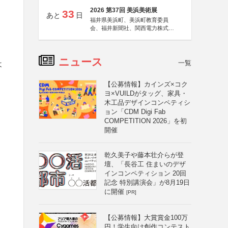
2026 第37回 美浜美術展
33
あと
日
福井県美浜町、美浜町教育委員
会、福井新聞社、関西電力株式会
社
ニュース
一覧
よ
【公募情報】カインズ×コク
ヨ×VUILDがタッグ、家具・
木工品デザインコンペティシ
ョン「CDM Digi Fab
COMPETITION 2026」を初
開催
乾久美子や藤本壮介らが登
壇、「長谷工 住まいのデザ
インコンペティション 20回
記念 特別講演会」が8月19日
に開催
[PR]
【公募情報】大賞賞金100万
円！学生向け創作コンテスト