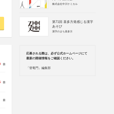
株式会社中川ケミカル
第71回 喜多方発感じる漢字
あそび
漢字のまち喜多方
応募される際は、必ず公式ホームページにて
最新の開催情報をご確認ください。
0
日
「登竜門」編集部
5
日
日