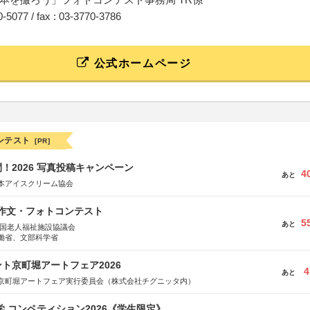
70-5077 / fax : 03-3770-3786
公式ホームページ
ンテスト
[PR]
！2026 写真投稿キャンペーン
4
あと
本アイスクリーム協会
護作文・フォトコンテスト
5
あと
全国老人福祉施設協議会
働省、文部科学省
ト京町堀アートフェア2026
4
あと
京町堀アートフェア実行委員会（株式会社チグニッタ内）
大学 コンペティション2026《学生限定》