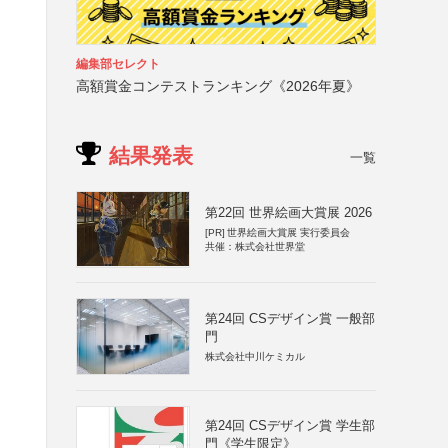
編集部セレクト
高額賞金コンテストランキング《2026年夏》
結果発表
一覧
第22回 世界絵画大賞展 2026
[PR]
世界絵画大賞展 実行委員会
共催：株式会社世界堂
第24回 CSデザイン賞 一般部
門
株式会社中川ケミカル
第24回 CSデザイン賞 学生部
門《学生限定》