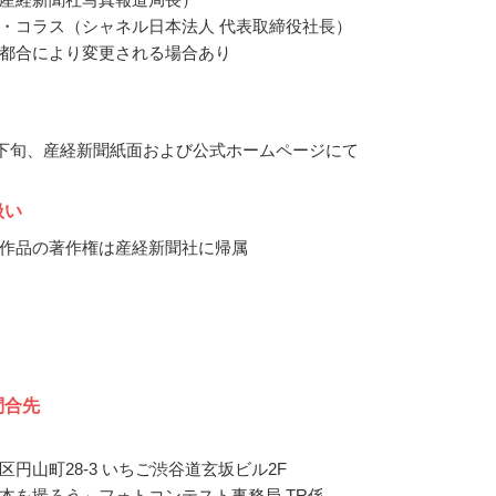
・コラス（シャネル日本法人 代表取締役社長）
都合により変更される場合あり
9月下旬、産経新聞紙面および公式ホームページにて
扱い
作品の著作権は産経新聞社に帰属
問合先
区円山町28-3 いちご渋谷道玄坂ビル2F
本を撮ろう」フォトコンテスト事務局 TR係