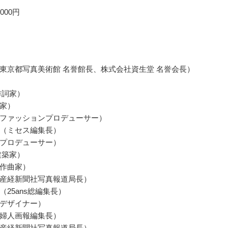
000円
東京都写真美術館 名誉館長、株式会社資生堂 名誉会長）
作詞家）
家）
ファッションプロデューサー）
（ミセス編集長）
プロデューサー）
建築家）
作曲家）
産経新聞社写真報道局長）
（25ans総編集長）
デザイナー）
婦人画報編集長）
産経新聞社写真報道局長）