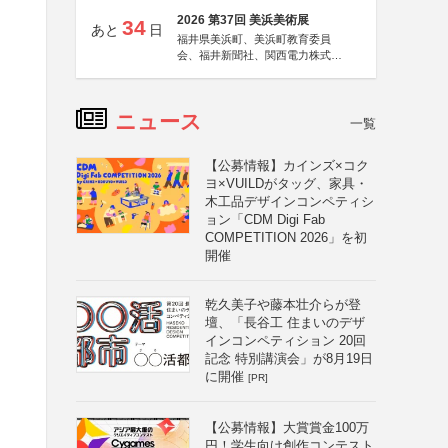
2026 第37回 美浜美術展
34
あと
日
福井県美浜町、美浜町教育委員
会、福井新聞社、関西電力株式会
社
ニュース
一覧
【公募情報】カインズ×コク
ヨ×VUILDがタッグ、家具・
木工品デザインコンペティシ
ョン「CDM Digi Fab
COMPETITION 2026」を初
開催
乾久美子や藤本壮介らが登
壇、「長谷工 住まいのデザ
インコンペティション 20回
記念 特別講演会」が8月19日
に開催
[PR]
【公募情報】大賞賞金100万
円！学生向け創作コンテスト