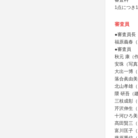
1点につき1
審査員
●審査員長
福原義春（
●審査員
秋元 康（
安珠（写真
大出一博（
落合眞由美
北山孝雄（
隈 研吾（
三枝成彰（
芹沢伸生（
十河ひろ美
髙田賢三（
富川匡子（
藤原重信（