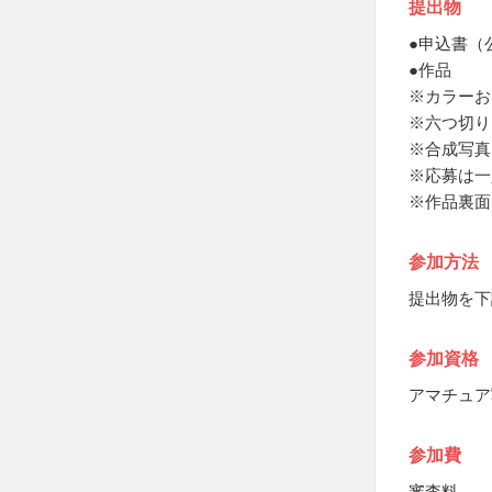
提出物
●申込書（
●作品
※カラーお
※六つ切り
※合成写真
※応募は一
※作品裏面
参加方法
提出物を下
参加資格
アマチュア
参加費
審査料