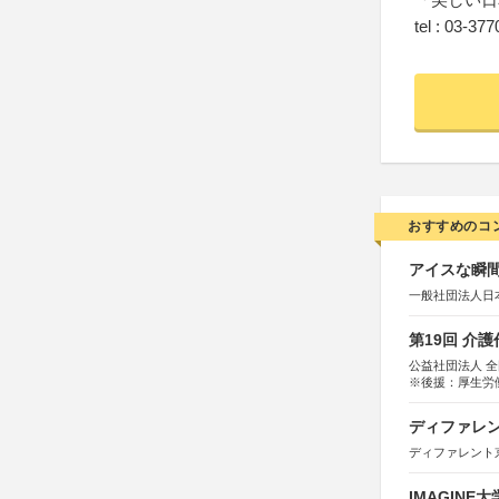
tel : 03-37
おすすめのコ
アイスな瞬間
一般社団法人日
第19回 介
公益社団法人 
※後援：厚生労
ディファレン
ディファレント
IMAGINE