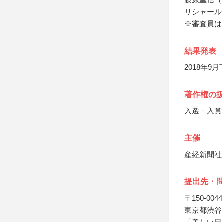
リシャール
※審査員は
結果発表
2018年
著作権の
入選・入賞
主催
産経新聞社
提出先・
〒150-0044
東京都渋谷
「美しい日