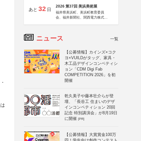
2026 第37回 美浜美術展
32
あと
日
福井県美浜町、美浜町教育委員
会、福井新聞社、関西電力株式会
社
ニュース
一覧
【公募情報】カインズ×コク
ヨ×VUILDがタッグ、家具・
木工品デザインコンペティシ
ョン「CDM Digi Fab
COMPETITION 2026」を初
開催
ン・
乾久美子や藤本壮介らが登
壇、「長谷工 住まいのデザ
たは
インコンペティション 20回
記念 特別講演会」が8月19日
に開催
[PR]
【公募情報】大賞賞金100万
円！学生向け創作コンテスト