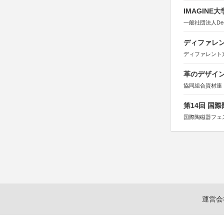
IMAGINE
一般社団法人Design 
ディファレン
ディファレント
革のデザインコ
協同組合資材連
第14回 国
国際陶磁器フェ
運営会