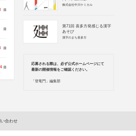
株式会社中川ケミカル
3
日
第71回 喜多方発感じる漢字
日
あそび
漢字のまち喜多方
3
日
応募される際は、必ず公式ホームページにて
4
日
最新の開催情報をご確認ください。
「登竜門」編集部
問い合わせ