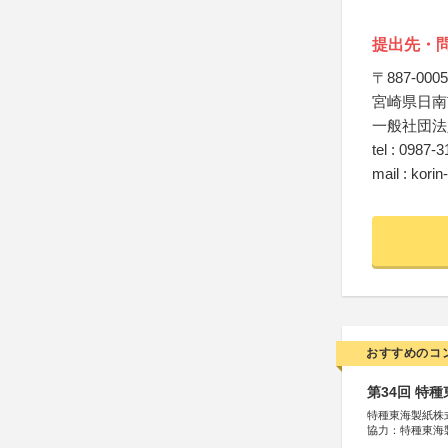
提出先・
〒887-0005
宮崎県日南
一般社団法
tel : 0987-
mail : kori
おすすめのコ
第34回 特
特種東海製紙株
協力：特種東海
特別協賛：静岡