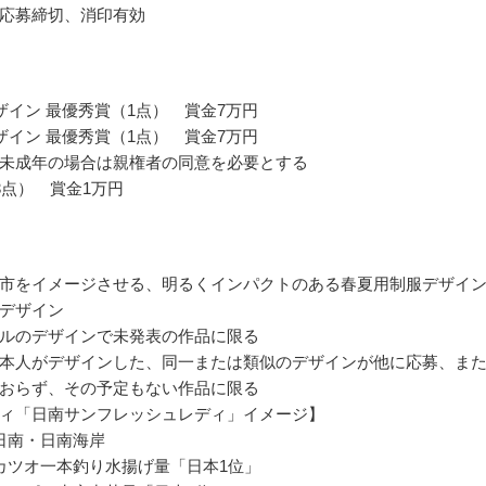
応募締切、消印有効
ザイン 最優秀賞（1点） 賞金7万円
ザイン 最優秀賞（1点） 賞金7万円
未成年の場合は親権者の同意を必要とする
3点） 賞金1万円
市をイメージさせる、明るくインパクトのある春夏用制服デザイ
デザイン
ルのデザインで未発表の作品に限る
本人がデザインした、同一または類似のデザインが他に応募、ま
おらず、その予定もない作品に限る
ィ「日南サンフレッシュレディ」イメージ】
日南・日南海岸
カツオ一本釣り水揚げ量「日本1位」