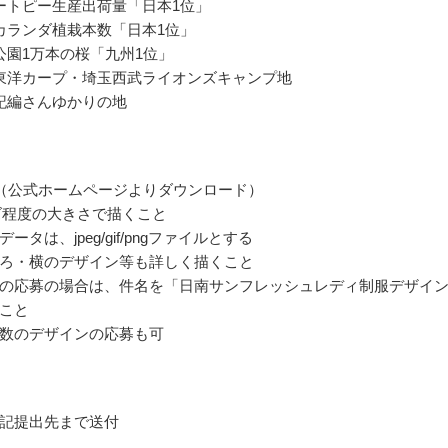
ートピー生産出荷量「日本1位」
カランダ植栽本数「日本1位」
公園1万本の桜「九州1位」
東洋カープ・埼玉西武ライオンズキャンプ地
記編さんゆかりの地
（公式ホームページよりダウンロード）
ズ程度の大きさで描くこと
ータは、jpeg/gif/pngファイルとする
ろ・横のデザイン等も詳しく描くこと
の応募の場合は、件名を「日南サンフレッシュレディ制服デザイ
こと
数のデザインの応募も可
記提出先まで送付