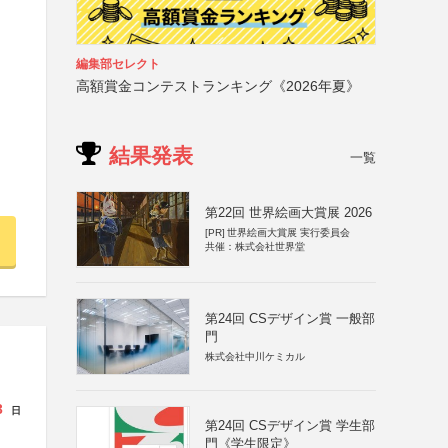
編集部セレクト
高額賞金コンテストランキング《2026年夏》
結果発表
一覧
第22回 世界絵画大賞展 2026
[PR]
世界絵画大賞展 実行委員会
共催：株式会社世界堂
第24回 CSデザイン賞 一般部
門
株式会社中川ケミカル
3
日
第24回 CSデザイン賞 学生部
門《学生限定》