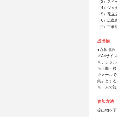
（3）スイ
（4）ジャ
（5）花立
（6）広島
（7）古事
提出物
●応募用紙
※A4サイ
※デジタルデ
※正面・後
※メールで
集」とする
※一人で複
参加方法
提出物を下