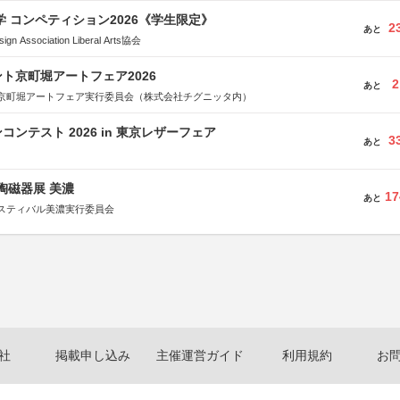
大学 コンペティション2026《学生限定》
2
あと
Association Liberal Arts協会
ト京町堀アートフェア2026
2
あと
京町堀アートフェア実行委員会（株式会社チグニッタ内）
ンテスト 2026 in 東京レザーフェア
3
あと
際陶磁器展 美濃
17
あと
スティバル美濃実行委員会
社
掲載申し込み
主催運営ガイド
利用規約
お