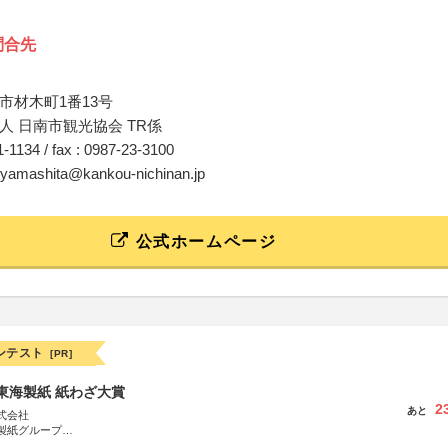
問合先
市材木町1番13号
人 日南市観光協会 TR係
31-1134 / fax : 0987-23-3100
n-yamashita@kankou-nichinan.jp
公式ホームページ
ンテスト
[PR]
種東海製紙 紙わざ大賞
2
あと
式会社
製紙グループ
県長泉町