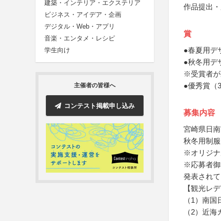
建築・インテリア・エクステリア
作品提出・
ビジネス・アイデア・企画
デジタル・Web・アプリ
賞
音楽・エンタメ・レシピ
●春夏用デ
学生向け
●秋冬用デ
※受賞者が
●優秀賞（
主催者の皆様へ
コンテスト掲載申し込み
募集内容
宮崎県日南
秋冬用制服
※オリジナ
※応募者御
発表されて
【観光レデ
（1）南国
（2）近海