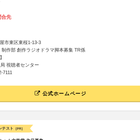
問合先
市東区東桜1-13-3
屋 制作部 創作ラジオドラマ脚本募集 TR係
】
屋局 視聴者センター
52-7111
公式ホームページ
ンテスト
[PR]