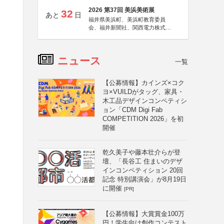
2026 第37回 美浜美術展
32
あと
日
福井県美浜町、美浜町教育委員
会、福井新聞社、関西電力株式会
社
ニュース
一覧
【公募情報】カインズ×コク
ヨ×VUILDがタッグ、家具・
木工品デザインコンペティシ
ョン「CDM Digi Fab
COMPETITION 2026」を初
開催
乾久美子や藤本壮介らが登
壇、「長谷工 住まいのデザ
インコンペティション 20回
記念 特別講演会」が8月19日
に開催
[PR]
【公募情報】大賞賞金100万
円！学生向け創作コンテスト