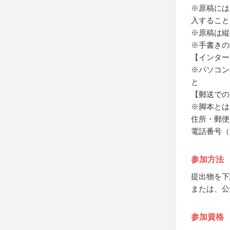
※原稿には
入すること
※原稿は縦
※手書きの
【インター
※パソコン
と
【郵送での
※脚本とは
住所・郵便
電話番号（
参加方法
提出物を下
または、公
参加資格