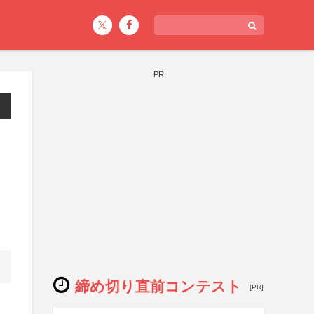
PR
締め切り直前コンテスト
[PR]