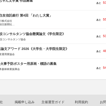
っちゃん文学賞 作品募集
5
あと
住友信託銀行 第4回 「わたし大賞」
5
あと
行株式会社
朝日新聞社
株式会社
 建設コンサルタンツ協会懸賞論文《学生限定》
5
あと
建設コンサルタンツ協会
論文アワード 2026《大学生・大学院生限定》
4
あと
産運用業協会
山火事予防ポスター用原画・標語の募集
5
あと
本森林林業振興会
文部科学省、林野庁、全国森林組合連合会、森林火災対策協会
社
掲載申し込み
主催運営ガイド
利用規約
お