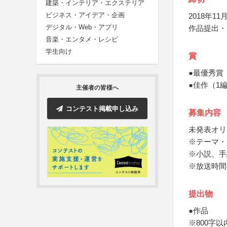
建築・インテリア・エクステリア
ビジネス・アイデア・企画
2018年11月
デジタル・Web・アプリ
作品提出・
音楽・エンタメ・レシピ
学生向け
賞
●最優秀賞
●佳作（1
主催者の皆様へ
コンテスト掲載申し込み
募集内容
未発表オリ
※テーマ・
※小説、手
※放送時間
提出物
●作品
※800字