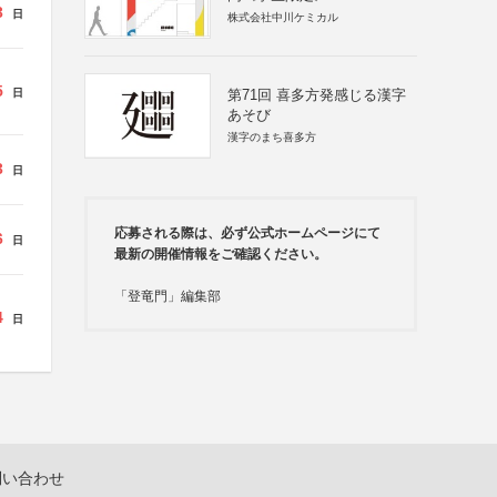
3
日
株式会社中川ケミカル
5
日
第71回 喜多方発感じる漢字
あそび
漢字のまち喜多方
3
日
応募される際は、必ず公式ホームページにて
6
日
最新の開催情報をご確認ください。
「登竜門」編集部
4
日
問い合わせ