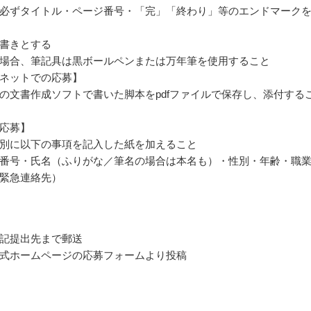
必ずタイトル・ページ番号・「完」「終わり」等のエンドマーク
書きとする
場合、筆記具は黒ボールペンまたは万年筆を使用すること
ネットでの応募】
の文書作成ソフトで書いた脚本をpdfファイルで保存し、添付する
応募】
別に以下の事項を記入した紙を加えること
番号・氏名（ふりがな／筆名の場合は本名も）・性別・年齢・職
緊急連絡先）
記提出先まで郵送
式ホームページの応募フォームより投稿