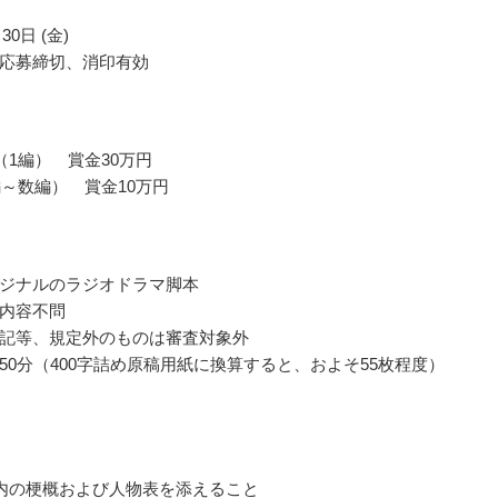
30日 (金)
応募締切、消印有効
（1編） 賞金30万円
編～数編） 賞金10万円
ジナルのラジオドラマ脚本
内容不問
記等、規定外のものは審査対象外
50分（400字詰め原稿用紙に換算すると、およそ55枚程度）
以内の梗概および人物表を添えること