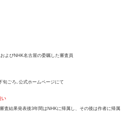
屋およびNHK名古屋の委嘱した審査員
3月下旬ごろ､公式ホームページにて
扱い
審査結果発表後3年間はNHKに帰属し、その後は作者に帰属
屋