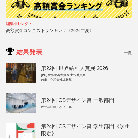
編集部セレクト
高額賞金コンテストランキング《2026年夏》
結果発表
一覧
第22回 世界絵画大賞展 2026
[PR]
世界絵画大賞展 実行委員会
共催：株式会社世界堂
第24回 CSデザイン賞 一般部門
株式会社中川ケミカル
第24回 CSデザイン賞 学生部門《学生
限定》