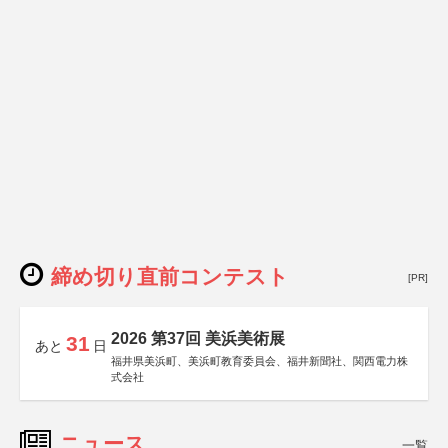
締め切り直前コンテスト
[PR]
2026 第37回 美浜美術展
31
あと
日
福井県美浜町、美浜町教育委員会、福井新聞社、関西電力株
式会社
ニュース
一覧