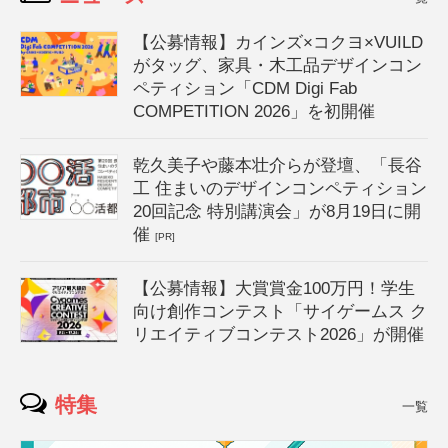
【公募情報】カインズ×コクヨ×VUILD
がタッグ、家具・木工品デザインコン
ペティション「CDM Digi Fab
COMPETITION 2026」を初開催
乾久美子や藤本壮介らが登壇、「長谷
工 住まいのデザインコンペティション
20回記念 特別講演会」が8月19日に開
催
[PR]
【公募情報】大賞賞金100万円！学生
向け創作コンテスト「サイゲームス ク
リエイティブコンテスト2026」が開催
特集
一覧