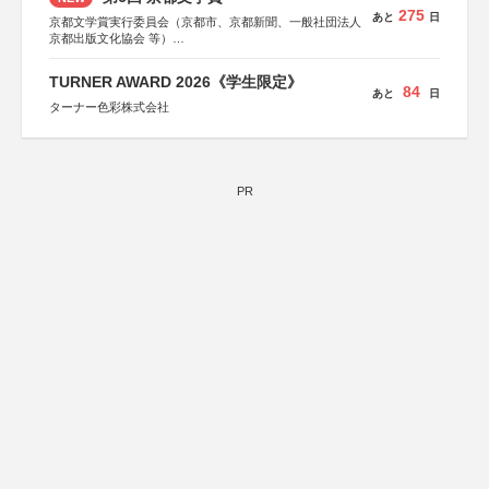
275
あと
日
京都文学賞実行委員会（京都市、京都新聞、一般社団法人
京都出版文化協会 等）
協力：京都府書店商業組合、朝日新聞出版、
KADOKAWA、河出書房新社、幻冬舎、講談社、光文社、
TURNER AWARD 2026《学生限定》
集英社、小学館、祥伝社、新潮社、淡交社、ちいさいミシ
84
あと
日
マ社、徳間書店、早川書房、PHP研究所、双葉社、文藝春
ターナー色彩株式会社
秋、ポプラ社、毎日新聞出版
PR