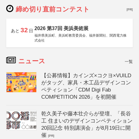
締め切り直前コンテスト
[PR]
2026 第37回 美浜美術展
32
あと
日
福井県美浜町、美浜町教育委員会、福井新聞社、関西電力株
式会社
ニュース
一覧
【公募情報】カインズ×コクヨ×VUILD
がタッグ、家具・木工品デザインコン
ペティション「CDM Digi Fab
COMPETITION 2026」を初開催
乾久美子や藤本壮介らが登壇、「長谷
工 住まいのデザインコンペティション
20回記念 特別講演会」が8月19日に開
催
[PR]