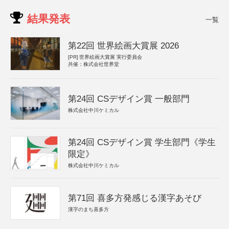
結果発表
一覧
第22回 世界絵画大賞展 2026
[PR]
世界絵画大賞展 実行委員会
共催：株式会社世界堂
第24回 CSデザイン賞 一般部門
株式会社中川ケミカル
第24回 CSデザイン賞 学生部門《学生
限定》
株式会社中川ケミカル
第71回 喜多方発感じる漢字あそび
漢字のまち喜多方