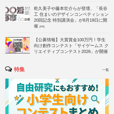
乾久美子や藤本壮介らが登壇、「長谷
工 住まいのデザインコンペティション
20回記念 特別講演会」が8月19日に開
催
[PR]
【公募情報】大賞賞金100万円！学生
向け創作コンテスト「サイゲームス ク
リエイティブコンテスト2026」が開催
特集
一覧