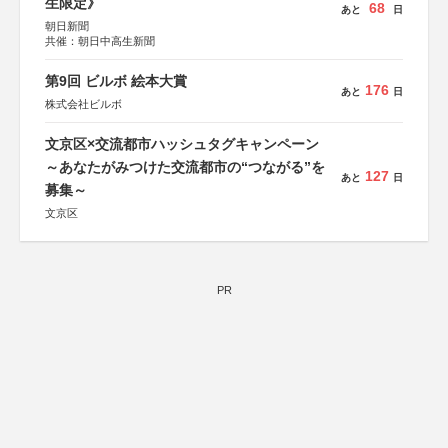
生限定》
68
あと
日
朝日新聞
共催：朝日中高生新聞
第9回 ビルボ 絵本大賞
176
あと
日
株式会社ビルボ
文京区×交流都市ハッシュタグキャンペーン
～あなたがみつけた交流都市の“つながる”を
127
あと
日
募集～
文京区
PR