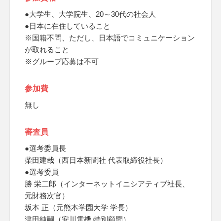
●大学生、大学院生、20～30代の社会人
●日本に在住していること
※国籍不問、ただし、日本語でコミュニケーション
が取れること
※グループ応募は不可
参加費
無し
審査員
●選考委員長
柴田建哉（西日本新聞社 代表取締役社長）
●選考委員
勝 栄二郎（インターネットイニシアティブ社長、
元財務次官）
坂本 正（元熊本学園大学 学長）
津田純嗣（安川電機 特別顧問）