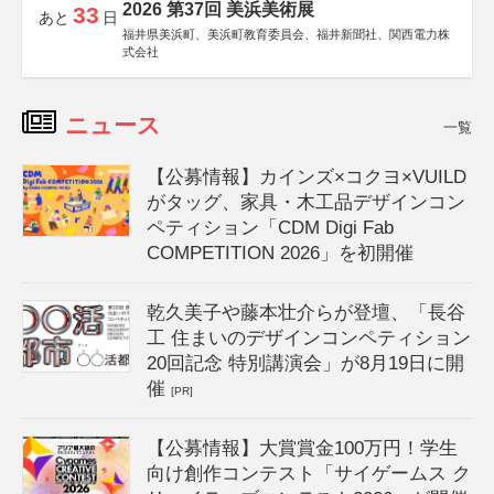
2026 第37回 美浜美術展
33
あと
日
福井県美浜町、美浜町教育委員会、福井新聞社、関西電力株
式会社
ニュース
一覧
【公募情報】カインズ×コクヨ×VUILD
がタッグ、家具・木工品デザインコン
ペティション「CDM Digi Fab
COMPETITION 2026」を初開催
乾久美子や藤本壮介らが登壇、「長谷
工 住まいのデザインコンペティション
20回記念 特別講演会」が8月19日に開
催
[PR]
【公募情報】大賞賞金100万円！学生
向け創作コンテスト「サイゲームス ク