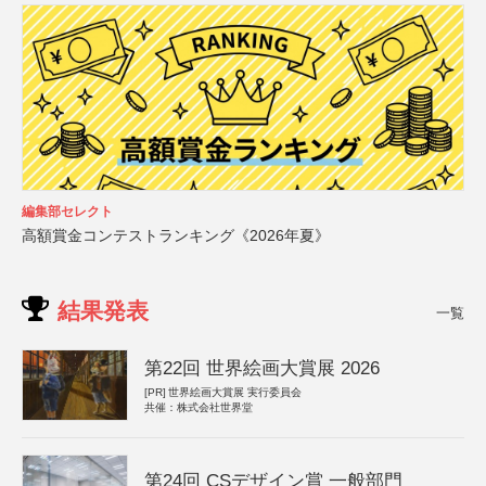
編集部セレクト
高額賞金コンテストランキング《2026年夏》
結果発表
一覧
第22回 世界絵画大賞展 2026
[PR]
世界絵画大賞展 実行委員会
共催：株式会社世界堂
第24回 CSデザイン賞 一般部門