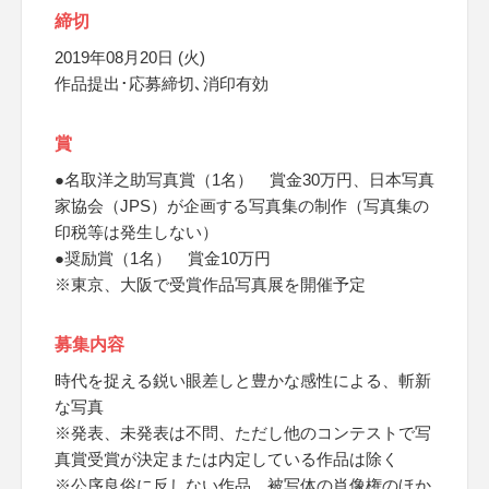
締切
2019年08月20日 (火)
作品提出･応募締切､消印有効
賞
●名取洋之助写真賞（1名） 賞金30万円、日本写真
家協会（JPS）が企画する写真集の制作（写真集の
印税等は発生しない）
●奨励賞（1名） 賞金10万円
※東京、大阪で受賞作品写真展を開催予定
募集内容
時代を捉える鋭い眼差しと豊かな感性による、斬新
な写真
※発表、未発表は不問、ただし他のコンテストで写
真賞受賞が決定または内定している作品は除く
※公序良俗に反しない作品、被写体の肖像権のほか