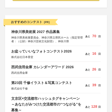
おすすめのコンテスト
[PR]
神奈川県美術展 2027 作品募集
70
あと
日
神奈川県美術展委員会、神奈川県立県民ホール（指定管理
者：（公財）神奈川芸術文化財団）、神奈川県
お盆っていいなフォトコンテスト2026
16
あと
日
株式会社日本香堂
西武信用金庫 カレンダーアワード 2026
26
あと
日
西武信用金庫
第23回 千修イラスト＆写真コンテスト
39
あと
日
株式会社千修
文京区×交流都市ハッシュタグキャンペーン
～あなたがみつけた交流都市の“つながる”を
128
あと
日
募集～