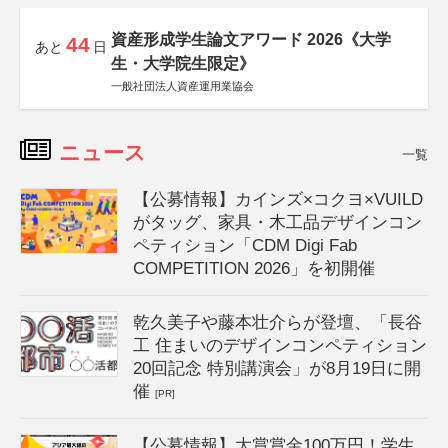
資産形成学生論文アワード 2026《大学
44
あと
日
生・大学院生限定》
一般社団法人資産運用業協会
ニュース
一覧
【公募情報】カインズ×コクヨ×VUILD
がタッグ、家具・木工品デザインコン
ペティション「CDM Digi Fab
COMPETITION 2026」を初開催
乾久美子や藤本壮介らが登壇、「長谷
工 住まいのデザインコンペティション
20回記念 特別講演会」が8月19日に開
催
[PR]
【公募情報】大賞賞金100万円！学生