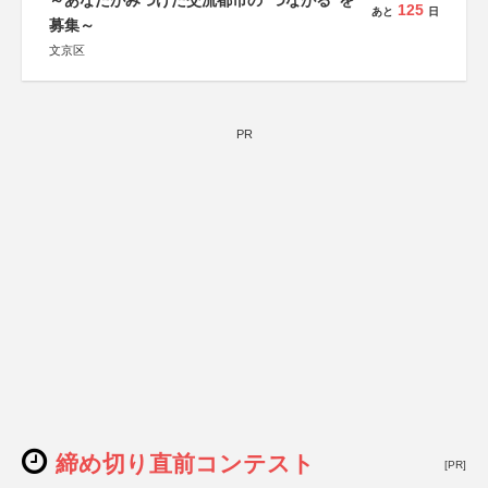
～あなたがみつけた交流都市の“つながる”を
125
あと
日
募集～
文京区
PR
締め切り直前コンテスト
[PR]