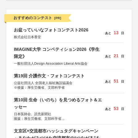
おすすめのコンテスト
[PR]
お盆っていいなフォトコンテスト2026
13
あと
日
株式会社日本香堂
IMAGINE大学 コンペティション2026《学生
21
限定》
あと
日
一般社団法人Design Association Liberal Arts協会
第19回 介護作文・フォトコンテスト
51
あと
日
公益社団法人 全国老人福祉施設協議会
※後援：厚生労働省、文部科学省
第10回 生命（いのち）を見つめるフォト＆エ
ッセー
53
あと
日
日本医師会、読売新聞社
後援：厚生労働省、文部科学省
協賛：東京海上日動火災保険株式会社、東京海上日動あん
しん生命保険株式会社
文京区×交流都市ハッシュタグキャンペーン