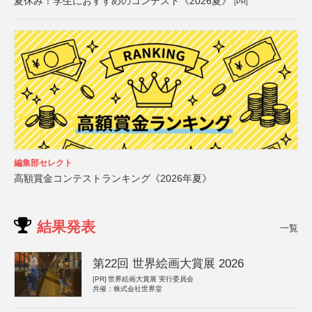
夏休み！学生におすすめのコンテスト《2026夏》
[PR]
編集部セレクト
高額賞金コンテストランキング《2026年夏》
結果発表
一覧
第22回 世界絵画大賞展 2026
[PR]
世界絵画大賞展 実行委員会
共催：株式会社世界堂