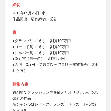
締切
2016年05月25日 (水)
作品提出・応募締切、必着
賞
●グランプリ（1名） 副賞100万円
●ゴールド賞（1名） 副賞30万円
●シルバー賞（1名） 副賞10万円
●奨励賞（若干名） 副賞5万円
●入選 3万円（受賞者以外で最終公開審査会に臨ま
れた方）
募集内容
独創的でファッション性を備えたオリジナルかつ未
発表の作品
※ジャンルはレディス、メンズ、キッズ（4～5歳）
から選択