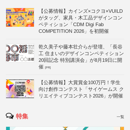
【公募情報】カインズ×コクヨ×VUILD
がタッグ、家具・木工品デザインコン
ペティション「CDM Digi Fab
COMPETITION 2026」を初開催
乾久美子や藤本壮介らが登壇、「長谷
工 住まいのデザインコンペティション
20回記念 特別講演会」が8月19日に開
催
[PR]
【公募情報】大賞賞金100万円！学生
向け創作コンテスト「サイゲームス ク
リエイティブコンテスト2026」が開催
特集
一覧