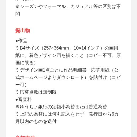
※シーズンやフォーマル、カジュアル等の区別は不
問
提出物
●作品
※B4サイズ（257×364mm、10×14インチ）の画用
紙に、着色デザイン画を描くこと（コピー不可、原
画に限る）
※デザイン画1点ごとに作品明細書・応募用紙（公
式ホームページよりダウンロード）を貼付け（コピ
ー可）
※応募点数は無制限
●審査料
※ゆうちょ銀行の定額小為替または普通為替
※上記の為替には何も記入をせず、発行日から6カ
月以内のものを送付