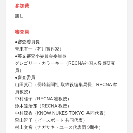
参加費
無し
審査員
●審査委員長
青来有一（芥川賞作家）
●英文審査小委員会委員長
グレゴリー・カラーキー（RECNA外国人客員研究
員）
●審査委員
山田貴己（長崎新聞社 取締役編集局長、RECNA 客
員教授）
中村桂子（RECNA 准教授）
鈴木達治郎（RECNA 教授）
中村涼香（KNOW NUKES TOKYO 共同代表）
畠山澄子（ピースボート 共同代表）
村上文音（ナガサキ・ユース代表団 9期生）