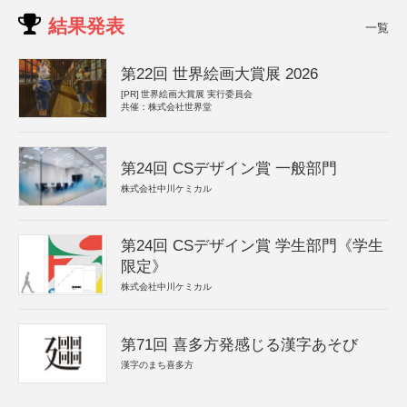
結果発表
一覧
第22回 世界絵画大賞展 2026
[PR]
世界絵画大賞展 実行委員会
共催：株式会社世界堂
第24回 CSデザイン賞 一般部門
株式会社中川ケミカル
第24回 CSデザイン賞 学生部門《学生
限定》
株式会社中川ケミカル
第71回 喜多方発感じる漢字あそび
漢字のまち喜多方