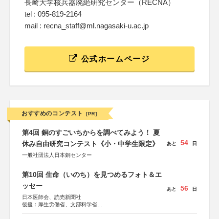
長崎大学核兵器廃絶研究センター（RECNA）
tel : 095-819-2164
mail : recna_staff@ml.nagasaki-u.ac.jp
公式ホームページ
おすすめのコンテスト
[PR]
第4回 銅のすごいちからを調べてみよう！ 夏
54
休み自由研究コンテスト《小・中学生限定》
あと
日
一般社団法人日本銅センター
第10回 生命（いのち）を見つめるフォト＆エ
ッセー
56
あと
日
日本医師会、読売新聞社
後援：厚生労働省、文部科学省
協賛：東京海上日動火災保険株式会社、東京海上日動あん