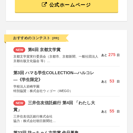
公式ホームページ
おすすめのコンテスト
[PR]
第6回 京都文学賞
NEW
275
あと
日
京都文学賞実行委員会（京都市、京都新聞、一般社団法人
京都出版文化協会 等）
協力：京都府書店商業組合、朝日新聞出版、
KADOKAWA、河出書房新社、幻冬舎、講談社、光文社、
第3回 ハマる学生COLLECTION―ハルコレ
集英社、小学館、祥伝社、新潮社、淡交社、ちいさいミシ
マ社、徳間書店、早川書房、PHP研究所、双葉社、文藝春
―《学生限定》
53
あと
日
秋、ポプラ社、毎日新聞出版
学校法人岩崎学園
特別協賛：株式会社ウィゴー（WEGO）
三井住友信託銀行 第4回 「わたし大
NEW
賞」
55
あと
日
三井住友信託銀行株式会社
協力：株式会社朝日新聞社
後援：日本郵便株式会社
第23回 坊っちゃん文学賞 作品募集