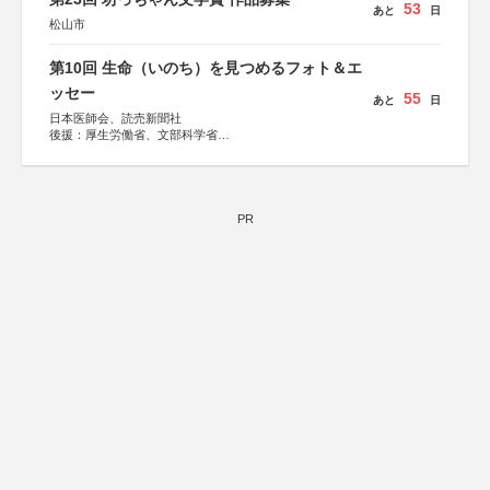
53
あと
日
松山市
第10回 生命（いのち）を見つめるフォト＆エ
ッセー
55
あと
日
日本医師会、読売新聞社
後援：厚生労働省、文部科学省
協賛：東京海上日動火災保険株式会社、東京海上日動あん
しん生命保険株式会社
PR