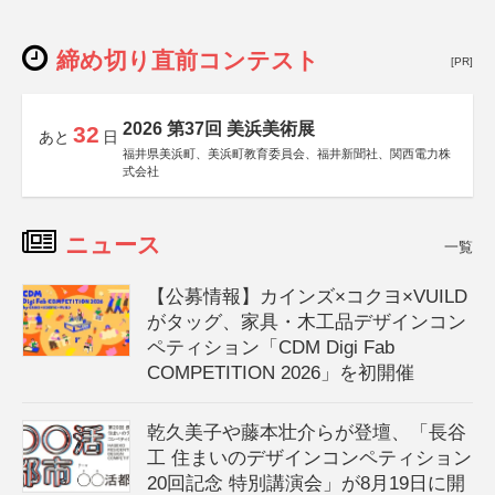
締め切り直前コンテスト
[PR]
2026 第37回 美浜美術展
32
あと
日
福井県美浜町、美浜町教育委員会、福井新聞社、関西電力株
式会社
ニュース
一覧
【公募情報】カインズ×コクヨ×VUILD
がタッグ、家具・木工品デザインコン
ペティション「CDM Digi Fab
COMPETITION 2026」を初開催
乾久美子や藤本壮介らが登壇、「長谷
工 住まいのデザインコンペティション
20回記念 特別講演会」が8月19日に開