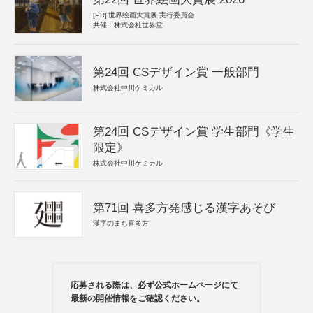
[PR]
世界絵画大賞展 実行委員会
共催：株式会社世界堂
第24回 CSデザイン賞 一般部門
株式会社中川ケミカル
第24回 CSデザイン賞 学生部門《学生
限定》
株式会社中川ケミカル
第71回 喜多方発感じる漢字あそび
漢字のまち喜多方
応募される際は、必ず公式ホームページにて
最新の開催情報をご確認ください。