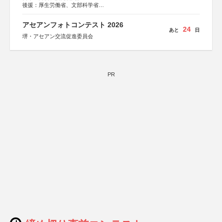
後援：厚生労働省、文部科学省
協賛：東京海上日動火災保険株式会社、東京海上日動あん
しん生命保険株式会社
アセアンフォトコンテスト 2026
24
あと
日
堺・アセアン交流促進委員会
PR