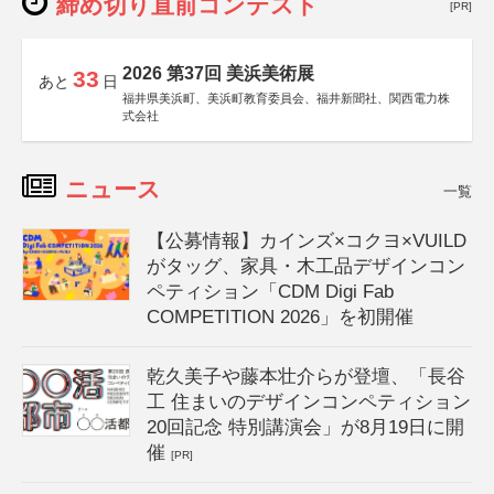
締め切り直前コンテスト
[PR]
2026 第37回 美浜美術展
33
あと
日
福井県美浜町、美浜町教育委員会、福井新聞社、関西電力株
式会社
ニュース
一覧
【公募情報】カインズ×コクヨ×VUILD
がタッグ、家具・木工品デザインコン
ペティション「CDM Digi Fab
COMPETITION 2026」を初開催
乾久美子や藤本壮介らが登壇、「長谷
工 住まいのデザインコンペティション
20回記念 特別講演会」が8月19日に開
催
[PR]