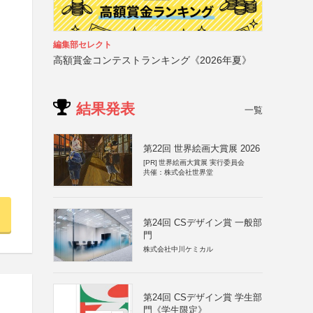
編集部セレクト
高額賞金コンテストランキング《2026年夏》
結果発表
一覧
第22回 世界絵画大賞展 2026
[PR]
世界絵画大賞展 実行委員会
共催：株式会社世界堂
第24回 CSデザイン賞 一般部
門
株式会社中川ケミカル
第24回 CSデザイン賞 学生部
門《学生限定》