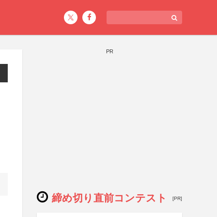
PR
締め切り直前コンテスト
[PR]