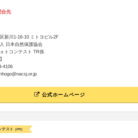
問合先
新川1-16-10 ミトヨビル2F
人 日本自然保護協会
ォトコンテスト TR係
】
53-4106
enhogo@nacsj.or.jp
公式ホームページ
ンテスト
[PR]