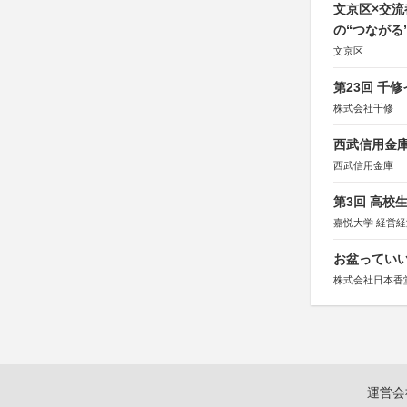
文京区×交
の“つながる
文京区
第23回 千
株式会社千修
西武信用金庫
西武信用金庫
第3回 高校
嘉悦大学 経営
お盆っていい
株式会社日本香
運営会