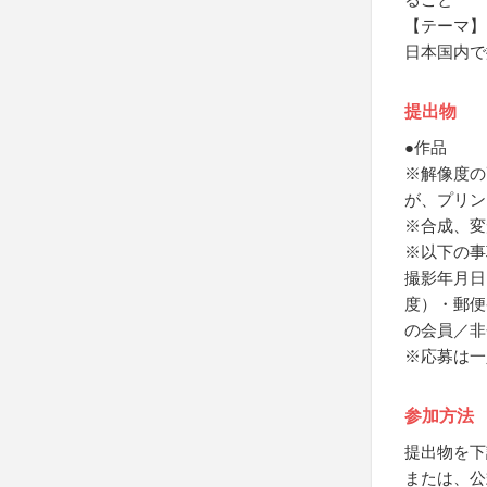
【テーマ】
日本国内で
提出物
●作品
※解像度の
が、プリン
※合成、変
※以下の事
撮影年月日
度）・郵便
の会員／非
※応募は一
参加方法
提出物を下
または、公