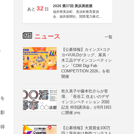
2026 第37回 美浜美術展
32
あと
日
福井県美浜町、美浜町教育委員
会、福井新聞社、関西電力株式会
社
ニュース
一覧
【公募情報】カインズ×コク
る
ヨ×VUILDがタッグ、家具・
木工品デザインコンペティシ
ョン「CDM Digi Fab
COMPETITION 2026」を初
開催
乾久美子や藤本壮介らが登
壇、「長谷工 住まいのデザ
等を
インコンペティション 20回
記念 特別講演会」が8月19日
撮影
に開催
[PR]
を得
【公募情報】大賞賞金100万
円！学生向け創作コンテスト