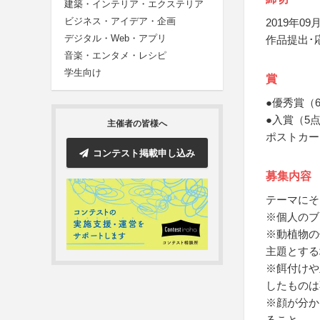
建築・インテリア・エクステリア
ビジネス・アイデア・企画
2019年09月
デジタル・Web・アプリ
作品提出･
音楽・エンタメ・レシピ
学生向け
賞
●優秀賞（
●入賞（5
主催者の皆様へ
ポストカー
コンテスト掲載申し込み
募集内容
テーマにそ
※個人のブ
※動植物の
主題とする
※餌付けや
したものは
※顔が分か
ること