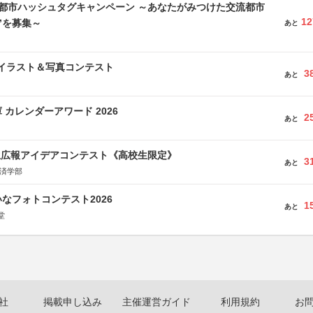
流都市ハッシュタグキャンペーン ～あなたがみつけた交流都市
12
”を募集～
あと
修イラスト＆写真コンテスト
3
あと
 カレンダーアワード 2026
2
あと
生広報アイデアコンテスト《高校生限定》
3
あと
経済学部
なフォトコンテスト2026
1
あと
堂
社
掲載申し込み
主催運営ガイド
利用規約
お