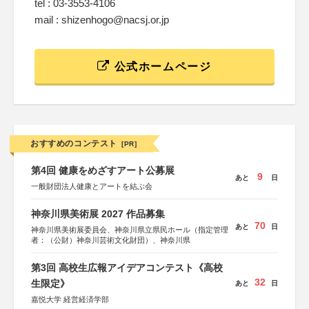
tel : 03-3553-4106
mail : shizenhogo@nacsj.or.jp
公式ホームページ
おすすめのコンテスト
[PR]
第4回 健康をめざすアート公募展
9
あと
日
一般財団法人健康とアートを結ぶ会
神奈川県美術展 2027 作品募集
70
あと
日
神奈川県美術展委員会、神奈川県立県民ホール（指定管理
者：（公財）神奈川芸術文化財団）、神奈川県
第3回 高校生広報アイデアコンテスト《高校
32
生限定》
あと
日
嘉悦大学 経営経済学部