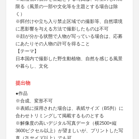
限る（風景の一部や文化等を主題とする場合は除
く）
※餌付けや立ち入り禁止区域での撮影等、自然環境
に悪影響を与える方法で撮影したものは不可
※顔が分かる状態で人物が写っている場合は、応募
にあたりその人物の許可を得ること
【テーマ】
日本国内で撮影した野生動植物、自然を感じる風景
や暮らし、文化
提出物
●作品
※合成、変形不可
※表紙に採用された場合は、表紙サイズ（B5判）に
合わせトリミングして掲載するものとする
※解像度の高いデジタル写真データ（横2500×縦
3600ピクセル以上）が望ましいが、プリントした写
真（2Lサイズ以上）でも可