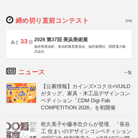
締め切り直前コンテスト
[PR]
2026 第37回 美浜美術展
33
あと
日
福井県美浜町、美浜町教育委員会、福井新聞社、関西電力株
式会社
ニュース
一覧
【公募情報】カインズ×コクヨ×VUILD
がタッグ、家具・木工品デザインコン
ペティション「CDM Digi Fab
COMPETITION 2026」を初開催
乾久美子や藤本壮介らが登壇、「長谷
工 住まいのデザインコンペティション