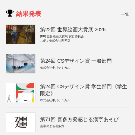
結果発表
一覧
第22回 世界絵画大賞展 2026
[PR]
世界絵画大賞展 実行委員会
共催：株式会社世界堂
第24回 CSデザイン賞 一般部門
株式会社中川ケミカル
第24回 CSデザイン賞 学生部門《学生
限定》
株式会社中川ケミカル
第71回 喜多方発感じる漢字あそび
漢字のまち喜多方