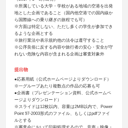
※所属している大学・学校がある地域の空港を出発
地とした企画であること（国内他空港での国内線か
ら国際線への乗り継ぎの旅程でも可）
※方面は特定しない、ただし多くの学生が参加でき
るような企画とする
※旅行業法や表示規約他の法令は遵守すること
※公序良俗に反する内容や旅行者の安心・安全が守
れない危険な内容が含まれる企画は審査対象外
提出物
●応募用紙（公式ホームページよりダウンロード）
※一グループあたり複数点の作品の応募も可
●企画書（プレゼンテーション資料、公式ホームペ
ージよりダウンロード）
※スライドは12枚以内、容量は2MB以内で、Power
Point 97-2003形式のファイル、もしくはpdfファイ
ルとする
※審査会において印刷処理するので、音声・映像・