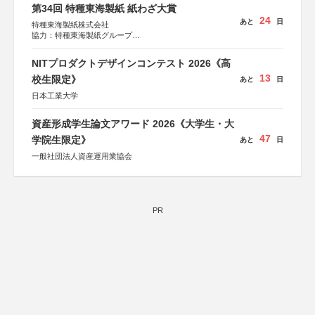
第34回 特種東海製紙 紙わざ大賞
24
あと
日
特種東海製紙株式会社
協力：特種東海製紙グループ
特別協賛：静岡県長泉町
NITプロダクトデザインコンテスト 2026《高
13
校生限定》
あと
日
日本工業大学
資産形成学生論文アワード 2026《大学生・大
47
学院生限定》
あと
日
一般社団法人資産運用業協会
PR