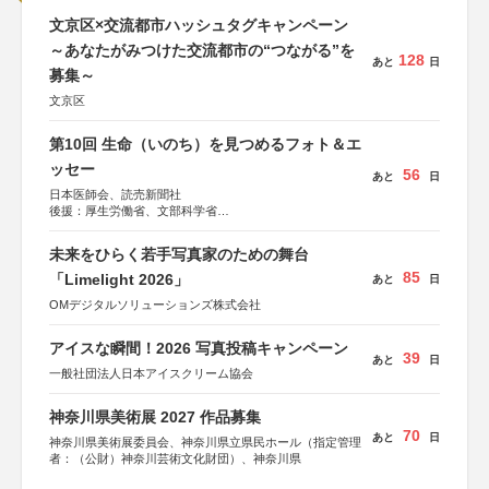
文京区×交流都市ハッシュタグキャンペーン
～あなたがみつけた交流都市の“つながる”を
128
あと
日
募集～
文京区
第10回 生命（いのち）を見つめるフォト＆エ
ッセー
56
あと
日
日本医師会、読売新聞社
後援：厚生労働省、文部科学省
協賛：東京海上日動火災保険株式会社、東京海上日動あん
しん生命保険株式会社
未来をひらく若手写真家のための舞台
85
「Limelight 2026」
あと
日
OMデジタルソリューションズ株式会社
アイスな瞬間！2026 写真投稿キャンペーン
39
あと
日
一般社団法人日本アイスクリーム協会
神奈川県美術展 2027 作品募集
70
あと
日
神奈川県美術展委員会、神奈川県立県民ホール（指定管理
者：（公財）神奈川芸術文化財団）、神奈川県