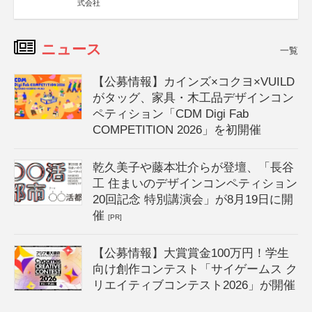
式会社
ニュース
一覧
【公募情報】カインズ×コクヨ×VUILD
がタッグ、家具・木工品デザインコン
ペティション「CDM Digi Fab
COMPETITION 2026」を初開催
乾久美子や藤本壮介らが登壇、「長谷
工 住まいのデザインコンペティション
20回記念 特別講演会」が8月19日に開
催
[PR]
【公募情報】大賞賞金100万円！学生
向け創作コンテスト「サイゲームス ク
リエイティブコンテスト2026」が開催