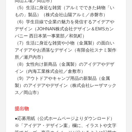
岡山工場／岡山市）
（5）生活に身近な雑貨（アルミでできた鋳物「い
もの」製品）（株式会社山陽アルミ／赤磐市）
（6）学生目線で企業の魅力を発信するアイデアや
デザイン（JOHNAN株式会社デザイン＆EMSカン
パニー 西日本第一事業部／和気町）
（7）生活に身近な雑貨や小物（金属製）の面白い
アイデアやお洒落なデザイン（有限会社スナミ製作
所／瀬戸内市）
（8）女性向け新商品（金属製）のアイデアやデザ
イン（内海工業株式会社／倉敷市）
（9）アウトドアやキャンプ用品の新製品（金属
製）のアイデアやデザイン（株式会社レーザマック
ス／岡山市）
提出物
●応募用紙（公式ホームページよりダウンロード）
※「アイデア・デザイン案」欄に、イラストや文字