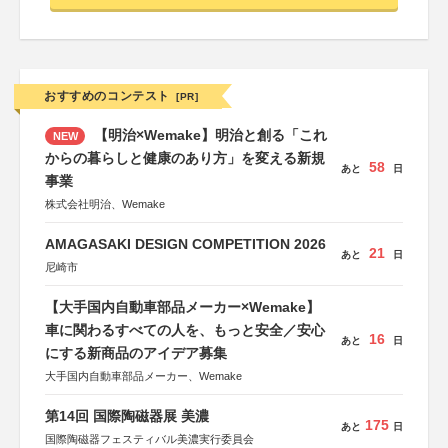
おすすめのコンテスト
[PR]
【明治×Wemake】明治と創る「これ
NEW
からの暮らしと健康のあり方」を変える新規
58
あと
日
事業
株式会社明治、Wemake
AMAGASAKI DESIGN COMPETITION 2026
21
あと
日
尼崎市
【大手国内自動車部品メーカー×Wemake】
車に関わるすべての人を、もっと安全／安心
16
あと
日
にする新商品のアイデア募集
大手国内自動車部品メーカー、Wemake
第14回 国際陶磁器展 美濃
175
あと
日
国際陶磁器フェスティバル美濃実行委員会