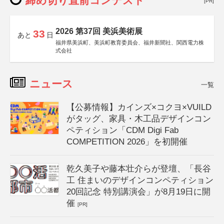
締め切り直前コンテスト
[PR]
2026 第37回 美浜美術展
33
あと
日
福井県美浜町、美浜町教育委員会、福井新聞社、関西電力株
式会社
ニュース
一覧
【公募情報】カインズ×コクヨ×VUILD
がタッグ、家具・木工品デザインコン
ペティション「CDM Digi Fab
COMPETITION 2026」を初開催
乾久美子や藤本壮介らが登壇、「長谷
工 住まいのデザインコンペティション
20回記念 特別講演会」が8月19日に開
催
[PR]