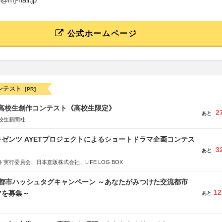
公式ホームページ
ンテスト
[PR]
国高校生創作コンテスト《高校生限定》
2
あと
校生新聞社
ゼンツ AYETプロジェクトによるショートドラマ企画コンテス
3
あと
実行委員会、日本直販株式会社、LIFE LOG BOX
流都市ハッシュタグキャンペーン ～あなたがみつけた交流都市
12
”を募集～
あと