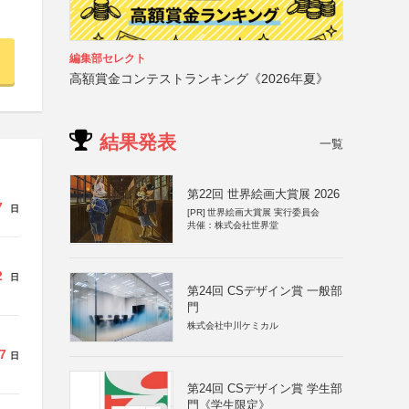
編集部セレクト
高額賞金コンテストランキング《2026年夏》
結果発表
一覧
第22回 世界絵画大賞展 2026
7
日
[PR]
世界絵画大賞展 実行委員会
共催：株式会社世界堂
2
日
第24回 CSデザイン賞 一般部
門
株式会社中川ケミカル
7
日
第24回 CSデザイン賞 学生部
門《学生限定》