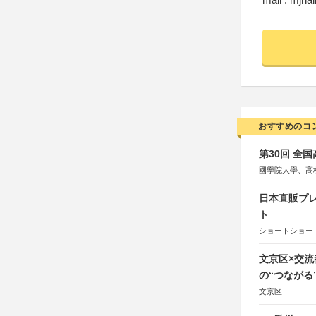
おすすめのコ
第30回 全
國學院大學、高
日本直販プレ
ト
ショートショート
文京区×交
の“つながる
文京区