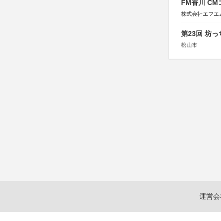
FM香川 C
株式会社エフエ
第23回 坊
松山市
運営会