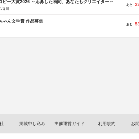
Mコピー大賞2026 ～応募した瞬間、あなたもクリエイター～
2
あと
ム香川
っちゃん文学賞 作品募集
5
あと
社
掲載申し込み
主催運営ガイド
利用規約
お