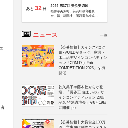
2026 第37回 美浜美術展
32
あと
日
福井県美浜町、美浜町教育委員
会、福井新聞社、関西電力株式会
社
ニュース
一覧
【公募情報】カインズ×コク
ェ
ヨ×VUILDがタッグ、家具・
木工品デザインコンペティシ
ョン「CDM Digi Fab
COMPETITION 2026」を初
開催
乾久美子や藤本壮介らが登
壇、「長谷工 住まいのデザ
インコンペティション 20回
記念 特別講演会」が8月19日
募者
に開催
[PR]
【公募情報】大賞賞金100万
円！学生向け創作コンテスト