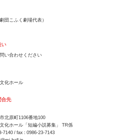
劇団こふく劇場代表）
扱い
問い合わせください
文化ホール
問合先
北原町1106番地100
文化ホール「短編小説募集」 TR係
23-7140 / fax : 0986-23-7143
l@mj-hall.jp