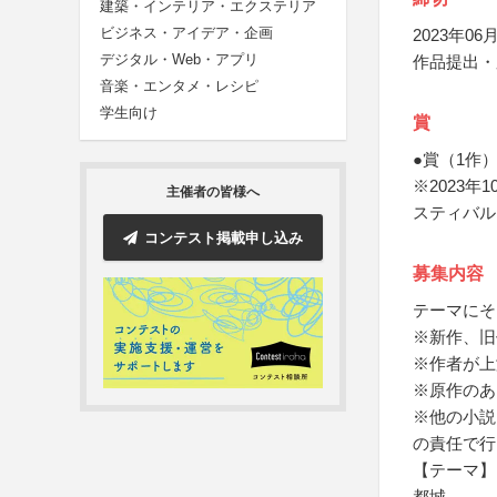
建築・インテリア・エクステリア
ビジネス・アイデア・企画
2023年06月
デジタル・Web・アプリ
作品提出・
音楽・エンタメ・レシピ
学生向け
賞
●賞（1作
※2023
主催者の皆様へ
スティバル
コンテスト掲載申し込み
募集内容
テーマにそ
※新作、旧
※作者が上
※原作のあ
※他の小説
の責任で行
【テーマ】
都城