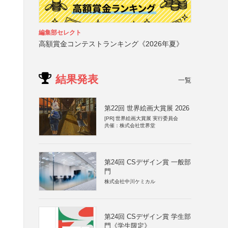
編集部セレクト
高額賞金コンテストランキング《2026年夏》
結果発表
一覧
第22回 世界絵画大賞展 2026
[PR]
世界絵画大賞展 実行委員会
共催：株式会社世界堂
第24回 CSデザイン賞 一般部
門
株式会社中川ケミカル
第24回 CSデザイン賞 学生部
門《学生限定》