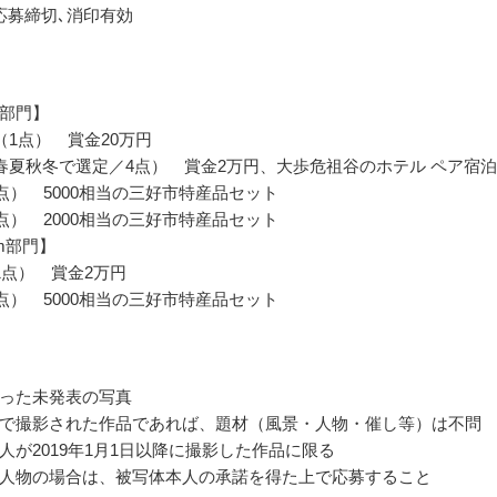
応募締切､消印有効
部門】
（1点） 賞金20万円
春夏秋冬で選定／4点） 賞金2万円、大歩危祖谷のホテル ペア宿
0点） 5000相当の三好市特産品セット
0点） 2000相当の三好市特産品セット
ram部門】
1点） 賞金2万円
0点） 5000相当の三好市特産品セット
った未発表の写真
で撮影された作品であれば、題材（風景・人物・催し等）は不問
人が2019年1月1日以降に撮影した作品に限る
人物の場合は、被写体本人の承諾を得た上で応募すること