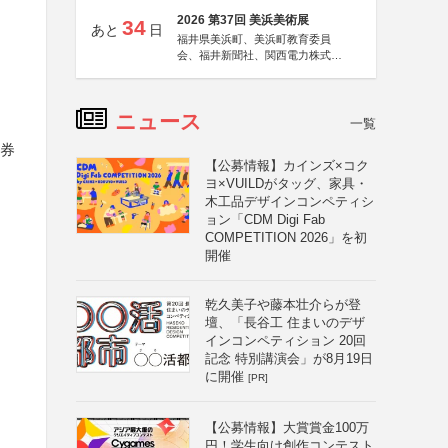
2026 第37回 美浜美術展
34
あと
日
福井県美浜町、美浜町教育委員
会、福井新聞社、関西電力株式会
社
ニュース
一覧
泊券
【公募情報】カインズ×コク
ヨ×VUILDがタッグ、家具・
木工品デザインコンペティシ
ョン「CDM Digi Fab
COMPETITION 2026」を初
開催
乾久美子や藤本壮介らが登
壇、「長谷工 住まいのデザ
インコンペティション 20回
記念 特別講演会」が8月19日
に開催
[PR]
【公募情報】大賞賞金100万
円！学生向け創作コンテスト