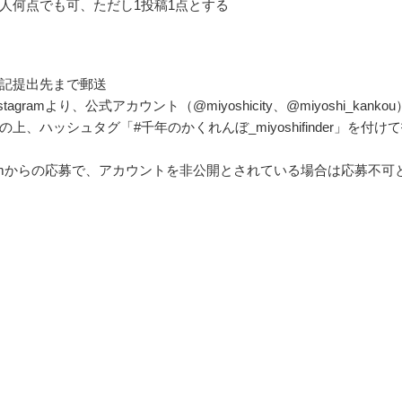
人何点でも可、ただし1投稿1点とする
記提出先まで郵送
tagramより、公式アカウント（@miyoshicity、@miyoshi_kankou
上、ハッシュタグ「#千年のかくれんぼ_miyoshifinder」を付け
agramからの応募で、アカウントを非公開とされている場合は応募不可