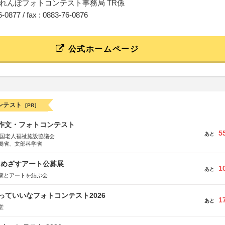
れんぼフォトコンテスト事務局 TR係
76-0877 / fax : 0883-76-0876
公式ホームページ
ンテスト
[PR]
護作文・フォトコンテスト
5
あと
全国老人福祉施設協議会
働省、文部科学省
をめざすアート公募展
1
あと
康とアートを結ぶ会
っていいなフォトコンテスト2026
1
あと
堂