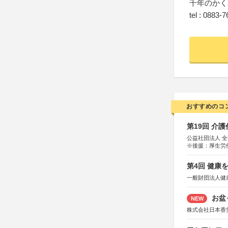
千年のかく
tel : 0883-
おすすめのコ
第19回 介
公益社団法人 
※後援：厚生労
第4回 健康
一般財団法人健
お盆
NEW
株式会社日本香