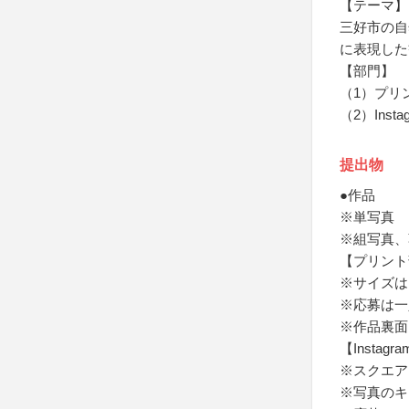
【テーマ】
三好市の自
に表現した
【部門】
（1）プリ
（2）Inst
提出物
●作品
※単写真
※組写真、
【プリント
※サイズは
※応募は一
※作品裏面
【Instag
※スクエア
※写真のキ