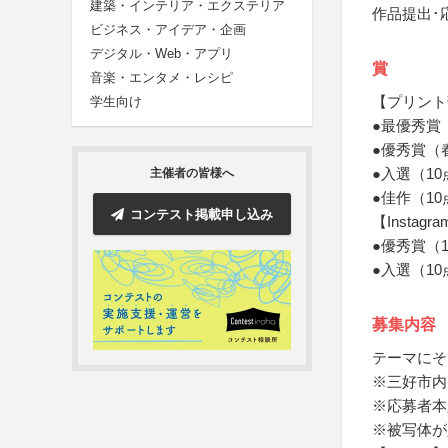
建築・インテリア・エクステリア
作品提出･
ビジネス・アイデア・企画
デジタル・Web・アプリ
賞
音楽・エンタメ・レシピ
【プリント
学生向け
●最優秀賞
●優秀賞（
●入選（1
主催者の皆様へ
●佳作（1
コンテスト掲載申し込み
【Instag
●優秀賞（
●入選（1
募集内容
テーマにそ
※三好市内
※応募者本
※被写体が