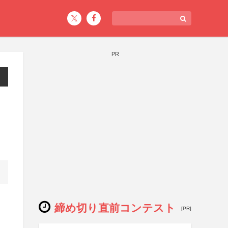
PR
締め切り直前コンテスト
[PR]