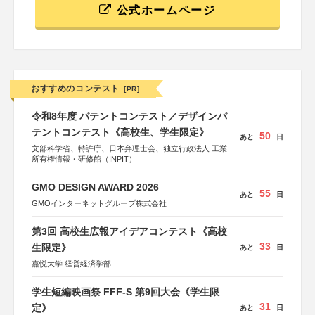
公式ホームページ
おすすめのコンテスト
[PR]
令和8年度 パテントコンテスト／デザインパ
テントコンテスト《高校生、学生限定》
50
あと
日
文部科学省、特許庁、日本弁理士会、独立行政法人 工業
所有権情報・研修館（INPIT）
GMO DESIGN AWARD 2026
55
あと
日
GMOインターネットグループ株式会社
第3回 高校生広報アイデアコンテスト《高校
33
生限定》
あと
日
嘉悦大学 経営経済学部
学生短編映画祭 FFF-S 第9回大会《学生限
31
定》
あと
日