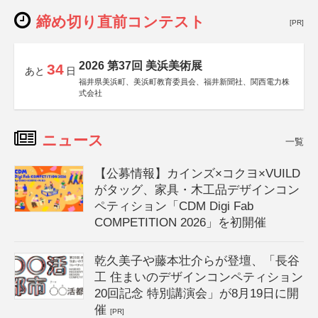
締め切り直前コンテスト
[PR]
2026 第37回 美浜美術展
34
あと
日
福井県美浜町、美浜町教育委員会、福井新聞社、関西電力株
式会社
ニュース
一覧
【公募情報】カインズ×コクヨ×VUILD
がタッグ、家具・木工品デザインコン
ペティション「CDM Digi Fab
COMPETITION 2026」を初開催
乾久美子や藤本壮介らが登壇、「長谷
工 住まいのデザインコンペティション
20回記念 特別講演会」が8月19日に開
催
[PR]