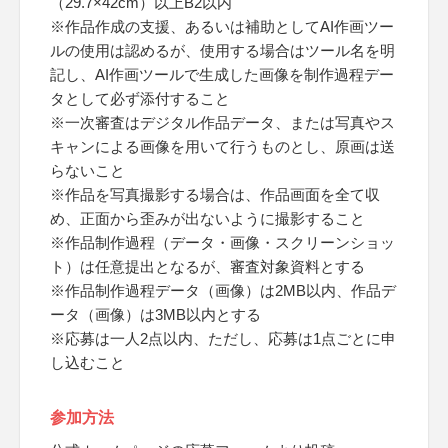
（29.7×42cm）以上B2以内
※作品作成の支援、あるいは補助としてAI作画ツー
ルの使用は認めるが、使用する場合はツール名を明
記し、AI作画ツールで生成した画像を制作過程デー
タとして必ず添付すること
※一次審査はデジタル作品データ、または写真やス
キャンによる画像を用いて行うものとし、原画は送
らないこと
※作品を写真撮影する場合は、作品画面を全て収
め、正面から歪みが出ないように撮影すること
※作品制作過程（データ・画像・スクリーンショッ
ト）は任意提出となるが、審査対象資料とする
※作品制作過程データ（画像）は2MB以内、作品デ
ータ（画像）は3MB以内とする
※応募は一人2点以内、ただし、応募は1点ごとに申
し込むこと
参加方法