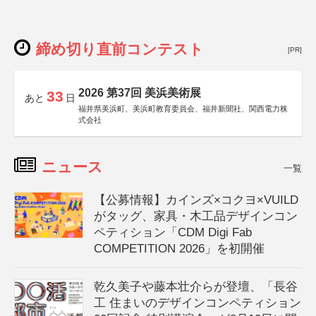
締め切り直前コンテスト
[PR]
2026 第37回 美浜美術展
33
あと
日
福井県美浜町、美浜町教育委員会、福井新聞社、関西電力株
式会社
ニュース
一覧
【公募情報】カインズ×コクヨ×VUILD
がタッグ、家具・木工品デザインコン
ペティション「CDM Digi Fab
COMPETITION 2026」を初開催
乾久美子や藤本壮介らが登壇、「長谷
工 住まいのデザインコンペティション