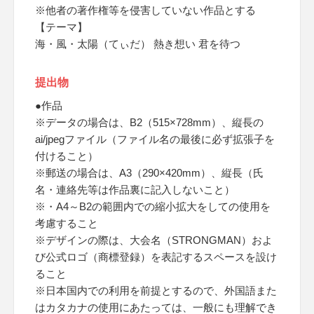
※他者の著作権等を侵害していない作品とする
【テーマ】
海・風・太陽（てぃだ） 熱き想い 君を待つ
提出物
●作品
※データの場合は、B2（515×728mm）、縦長の
ai/jpegファイル（ファイル名の最後に必ず拡張子を
付けること）
※郵送の場合は、A3（290×420mm）、縦長（氏
名・連絡先等は作品裏に記入しないこと）
※・A4～B2の範囲内での縮小拡大をしての使用を
考慮すること
※デザインの際は、大会名（STRONGMAN）およ
び公式ロゴ（商標登録）を表記するスペースを設け
ること
※日本国内での利用を前提とするので、外国語また
はカタカナの使用にあたっては、一般にも理解でき