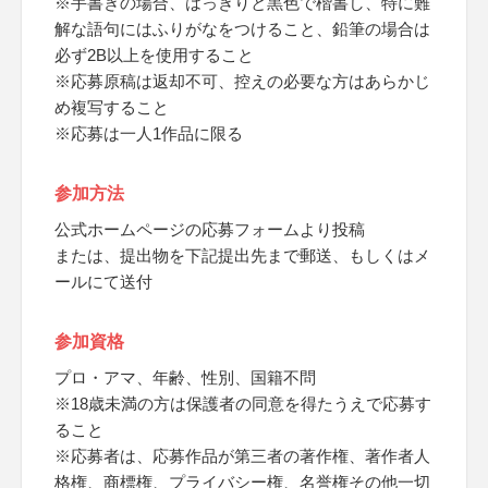
※手書きの場合、はっきりと黒色で楷書し、特に難
解な語句にはふりがなをつけること、鉛筆の場合は
必ず2B以上を使用すること
※応募原稿は返却不可、控えの必要な方はあらかじ
め複写すること
※応募は一人1作品に限る
参加方法
公式ホームページの応募フォームより投稿
または、提出物を下記提出先まで郵送、もしくはメ
ールにて送付
参加資格
プロ・アマ、年齢、性別、国籍不問
※18歳未満の方は保護者の同意を得たうえで応募す
ること
※応募者は、応募作品が第三者の著作権、著作者人
格権、商標権、プライバシー権、名誉権その他一切