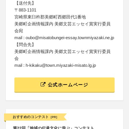
【送付先】
〒883-1101
宮崎県東臼杵郡美郷町西郷田代1番地
美郷町企画情報課内 美郷文芸エッセイ賞実行委員
会宛
mail : oubo@misatobungei-essay.townmiyazaki.ne.jp
【問合先】
美郷町企画情報課内 美郷文芸エッセイ賞実行委員
会
mail : h-kikaku@town.miyazaki-misato.lg.jp
公式ホームページ
おすすめのコンテスト
[PR]
第22回「地域の伝承文化に学ぶ」コンテスト