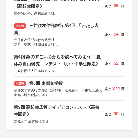
26
《高校生限定》
あと
日
國學院大學、高校生新聞社
三井住友信託銀行 第4回 「わたし大
NEW
賞」
54
あと
日
三井住友信託銀行株式会社
協力：株式会社朝日新聞社
後援：日本郵便株式会社
第4回 銅のすごいちからを調べてみよう！ 夏
52
休み自由研究コンテスト《小・中学生限定》
あと
日
一般社団法人日本銅センター
第6回 京都文学賞
NEW
274
あと
日
京都文学賞実行委員会（京都市、京都新聞、一般社団法人
京都出版文化協会 等）
協力：京都府書店商業組合、朝日新聞出版、
KADOKAWA、河出書房新社、幻冬舎、講談社、光文社、
第3回 高校生広報アイデアコンテスト《高校
集英社、小学館、祥伝社、新潮社、淡交社、ちいさいミシ
30
マ社、徳間書店、早川書房、PHP研究所、双葉社、文藝春
生限定》
あと
日
秋、ポプラ社、毎日新聞出版
嘉悦大学 経営経済学部