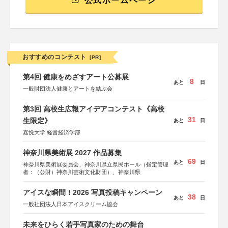
公式ホームページ
おすすめのコンテスト
[PR]
第4回 健康をめざすアート公募展
8
あと
日
一般財団法人健康とアートを結ぶ会
第3回 高校生広報アイデアコンテスト《高校
31
生限定》
あと
日
嘉悦大学 経営経済学部
神奈川県美術展 2027 作品募集
69
あと
日
神奈川県美術展委員会、神奈川県立県民ホール（指定管理
者：（公財）神奈川芸術文化財団）、神奈川県
アイスな瞬間！2026 写真投稿キャンペーン
38
あと
日
一般社団法人日本アイスクリーム協会
未来をひらく若手写真家のための舞台