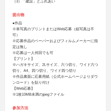
（3）「建設」とふれあい
提出物
●作品
※単写真のプリントまたはWeb応募（組写真は不
可）
※応募作品のペーパーおよびフィルムメーカーに指
定は無し
※応募は一人何回でも可
【プリント】
※ハガキサイズ、2Lサイズ、六つ切り、ワイド六つ
切り、A4、四つ切り、ワイド四つ切り
※作品裏面に応募用紙（公式ホームページよりダウ
ンロード）を貼り付け
【Web応募】
※1枚10MB未満のjpegファイル
参加方法