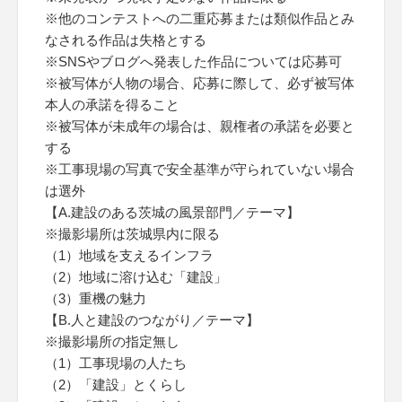
※他のコンテストへの二重応募または類似作品とみ
なされる作品は失格とする
※SNSやブログへ発表した作品については応募可
※被写体が人物の場合、応募に際して、必ず被写体
本人の承諾を得ること
※被写体が未成年の場合は、親権者の承諾を必要と
する
※工事現場の写真で安全基準が守られていない場合
は選外
【A.建設のある茨城の風景部門／テーマ】
※撮影場所は茨城県内に限る
（1）地域を支えるインフラ
（2）地域に溶け込む「建設」
（3）重機の魅力
【B.人と建設のつながり／テーマ】
※撮影場所の指定無し
（1）工事現場の人たち
（2）「建設」とくらし