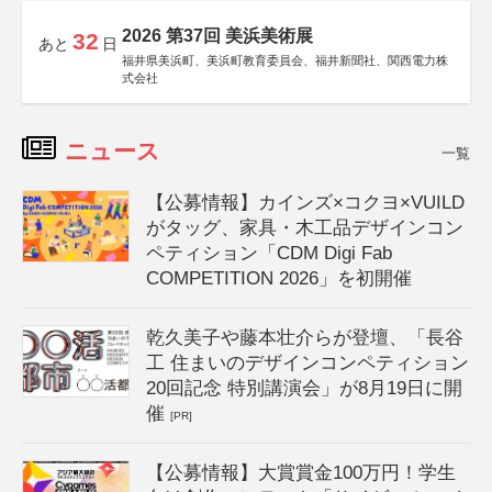
2026 第37回 美浜美術展
32
あと
日
福井県美浜町、美浜町教育委員会、福井新聞社、関西電力株
式会社
ニュース
一覧
【公募情報】カインズ×コクヨ×VUILD
がタッグ、家具・木工品デザインコン
ペティション「CDM Digi Fab
COMPETITION 2026」を初開催
乾久美子や藤本壮介らが登壇、「長谷
工 住まいのデザインコンペティション
20回記念 特別講演会」が8月19日に開
催
[PR]
【公募情報】大賞賞金100万円！学生