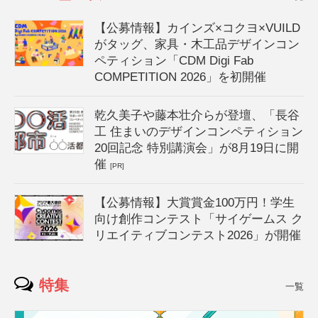
【公募情報】カインズ×コクヨ×VUILD
がタッグ、家具・木工品デザインコン
ペティション「CDM Digi Fab
COMPETITION 2026」を初開催
乾久美子や藤本壮介らが登壇、「長谷
工 住まいのデザインコンペティション
20回記念 特別講演会」が8月19日に開
催
[PR]
【公募情報】大賞賞金100万円！学生
向け創作コンテスト「サイゲームス ク
リエイティブコンテスト2026」が開催
特集
一覧