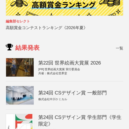
編集部セレクト
高額賞金コンテストランキング《2026年夏》
結果発表
一覧
第22回 世界絵画大賞展 2026
[PR]
世界絵画大賞展 実行委員会
共催：株式会社世界堂
第24回 CSデザイン賞 一般部門
株式会社中川ケミカル
第24回 CSデザイン賞 学生部門《学生
限定》