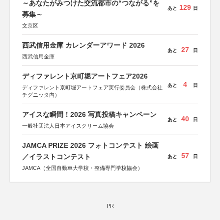
～あなたがみつけた交流都市の“つながる”を
129
あと
日
募集～
文京区
西武信用金庫 カレンダーアワード 2026
27
あと
日
西武信用金庫
ディファレント京町堀アートフェア2026
4
あと
日
ディファレント京町堀アートフェア実行委員会（株式会社
チグニッタ内）
アイスな瞬間！2026 写真投稿キャンペーン
40
あと
日
一般社団法人日本アイスクリーム協会
JAMCA PRIZE 2026 フォトコンテスト 絵画
57
／イラストコンテスト
あと
日
JAMCA（全国自動車大学校・整備専門学校協会）
PR