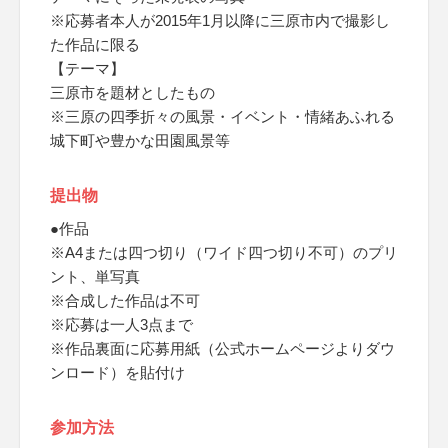
※応募者本人が2015年1月以降に三原市内で撮影し
た作品に限る
【テーマ】
三原市を題材としたもの
※三原の四季折々の風景・イベント・情緒あふれる
城下町や豊かな田園風景等
提出物
●作品
※A4または四つ切り（ワイド四つ切り不可）のプリ
ント、単写真
※合成した作品は不可
※応募は一人3点まで
※作品裏面に応募用紙（公式ホームページよりダウ
ンロード）を貼付け
参加方法