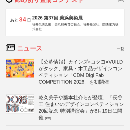
[PR]
2026 第37回 美浜美術展
34
あと
日
福井県美浜町、美浜町教育委員会、福井新聞社、関西電力株
式会社
ニュース
一覧
【公募情報】カインズ×コクヨ×VUILD
がタッグ、家具・木工品デザインコン
ペティション「CDM Digi Fab
COMPETITION 2026」を初開催
乾久美子や藤本壮介らが登壇、「長谷
工 住まいのデザインコンペティション
20回記念 特別講演会」が8月19日に開
催
[PR]