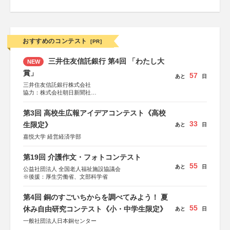
おすすめのコンテスト
[PR]
三井住友信託銀行 第4回 「わたし大
NEW
賞」
57
あと
日
三井住友信託銀行株式会社
協力：株式会社朝日新聞社
後援：日本郵便株式会社
第3回 高校生広報アイデアコンテスト《高校
33
生限定》
あと
日
嘉悦大学 経営経済学部
第19回 介護作文・フォトコンテスト
55
あと
日
公益社団法人 全国老人福祉施設協議会
※後援：厚生労働省、文部科学省
第4回 銅のすごいちからを調べてみよう！ 夏
55
休み自由研究コンテスト《小・中学生限定》
あと
日
一般社団法人日本銅センター