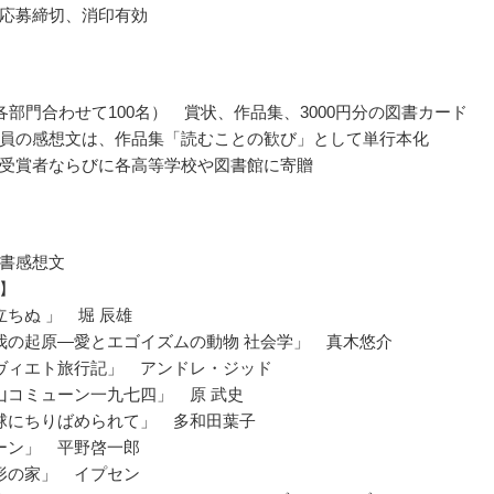
応募締切、消印有効
各部門合わせて100名） 賞状、作品集、3000円分の図書カード
員の感想文は、作品集「読むことの歓び」として単行本化
受賞者ならびに各高等学校や図書館に寄贈
書感想文
】
立ちぬ 」 堀 辰雄
我の起原―愛とエゴイズムの動物 社会学」 真木悠介
ヴィエト旅行記」 アンドレ・ジッド
山コミューン一九七四」 原 武史
球にちりばめられて」 多和田葉子
ーン」 平野啓一郎
形の家」 イプセン