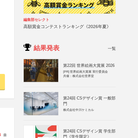
編集部セレクト
高額賞金コンテストランキング《2026年夏》
結果発表
一覧
第22回 世界絵画大賞展 2026
[PR]
世界絵画大賞展 実行委員会
共催：株式会社世界堂
第24回 CSデザイン賞 一般部
門
株式会社中川ケミカル
第24回 CSデザイン賞 学生部
4
日
門《学生限定》