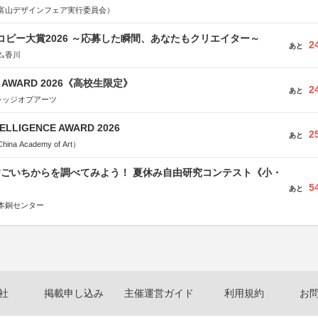
富山デザインフェア実行委員会）
Mコピー大賞2026 ～応募した瞬間、あなたもクリエイター～
2
あと
ム香川
GN AWARD 2026《高校生限定》
2
あと
レッジオブアーツ
TELLIGENCE AWARD 2026
2
あと
a Academy of Art）
すごいちからを調べてみよう！ 夏休み自由研究コンテスト《小・
5
》
あと
本銅センター
社
掲載申し込み
主催運営ガイド
利用規約
お