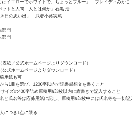
くはイエローでホワイトで、ちょっとブルー」 ブレイディみかこ
ボットと人間―人とは何か」石黒 浩
若き日の思い出」 武者小路実篤
生部門
人部門
（表紙／公式ホームページよりダウンロード）
（公式ホームページよりダウンロード）
稿用紙も可
から1冊を選び、1200字以内で読書感想文を書くこと
4サイズの400字詰め原稿用紙3枚以内に縦書きで記入すること
名と氏名等は応募用紙に記し、原稿用紙3枚中には氏名等を一切記
人につき1点に限る