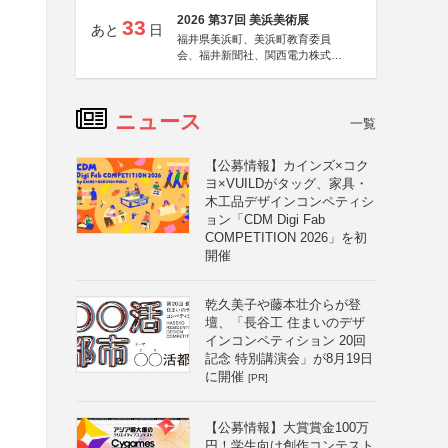
2026 第37回 美浜美術展
33
あと
日
福井県美浜町、美浜町教育委員
会、福井新聞社、関西電力株式会
社
ニュース
一覧
【公募情報】カインズ×コク
ヨ×VUILDがタッグ、家具・
木工品デザインコンペティシ
ョン「CDM Digi Fab
COMPETITION 2026」を初
開催
乾久美子や藤本壮介らが登
壇、「長谷工 住まいのデザ
インコンペティション 20回
記念 特別講演会」が8月19日
に開催
[PR]
【公募情報】大賞賞金100万
円！学生向け創作コンテスト