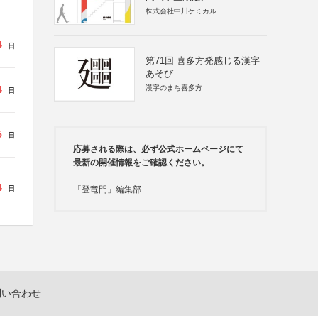
株式会社中川ケミカル
4
日
第71回 喜多方発感じる漢字
あそび
4
漢字のまち喜多方
日
5
日
応募される際は、必ず公式ホームページにて
最新の開催情報をご確認ください。
4
日
「登竜門」編集部
問い合わせ