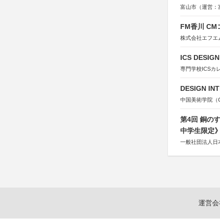
富山市（運営：
FM香川 C
株式会社エフエ
ICS DESI
専門学校ICSカ
DESIGN IN
中国美術学院（Chin
第4回 銅の
中学生限定
一般社団法人日
運営会