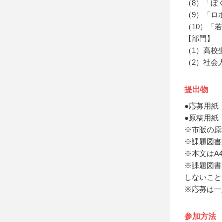
（8）「ぼ
（9）「ロ
（10）「
【部門】
（1）高校
（2）社会
提出物
●応募用紙
●原稿用紙
※市販の原
※課題図書
※本文はA
※課題図書
しないこと
※応募は一
参加方法