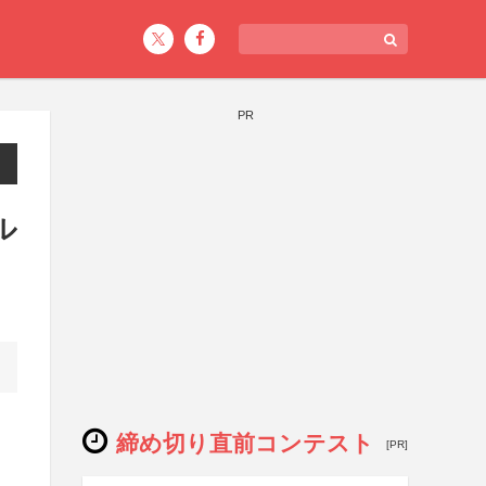
PR
ル
締め切り直前コンテスト
[PR]