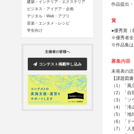
建築・インテリア・エクステリア
作品提出・
ビジネス・アイデア・企画
デジタル・Web・アプリ
賞
音楽・エンタメ・レシピ
●優秀賞（
学生向け
※優秀者全
※作品集は
主催者の皆様へ
募集内容
コンテスト掲載申し込み
未発表の読
【課題図書
（1）「風
（2）「自
（3）「ソ
（4）「滝
（5）「地
（6）「ド
（7）「人