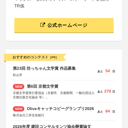
TR係
公式ホームページ
おすすめのコンテスト
[PR]
第23回 坊っちゃん文学賞 作品募集
54
あと
日
松山市
第6回 京都文学賞
NEW
276
あと
日
京都文学賞実行委員会（京都市、京都新聞、一般社団法人
京都出版文化協会 等）
協力：京都府書店商業組合、朝日新聞出版、
KADOKAWA、河出書房新社、幻冬舎、講談社、光文社、
Oliveキャッチコピーグランプリ2026
NEW
集英社、小学館、祥伝社、新潮社、淡交社、ちいさいミシ
84
あと
日
マ社、徳間書店、早川書房、PHP研究所、双葉社、文藝春
株式会社三井住友銀行
秋、ポプラ社、毎日新聞出版
2026年度 建設コンサルタンツ協会懸賞論文