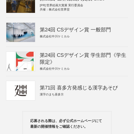
[PR]
世界絵画大賞展 実行委員会
共催：株式会社世界堂
第24回 CSデザイン賞 一般部門
株式会社中川ケミカル
第24回 CSデザイン賞 学生部門《学生
限定》
株式会社中川ケミカル
第71回 喜多方発感じる漢字あそび
漢字のまち喜多方
応募される際は、必ず公式ホームページにて
最新の開催情報をご確認ください。