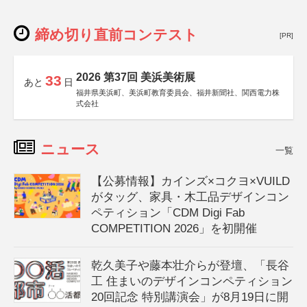
締め切り直前コンテスト
[PR]
2026 第37回 美浜美術展
33
あと
日
福井県美浜町、美浜町教育委員会、福井新聞社、関西電力株
式会社
ニュース
一覧
【公募情報】カインズ×コクヨ×VUILD
がタッグ、家具・木工品デザインコン
ペティション「CDM Digi Fab
COMPETITION 2026」を初開催
乾久美子や藤本壮介らが登壇、「長谷
工 住まいのデザインコンペティション
20回記念 特別講演会」が8月19日に開