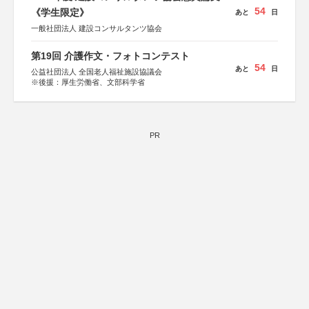
54
《学生限定》
あと
日
一般社団法人 建設コンサルタンツ協会
第19回 介護作文・フォトコンテスト
54
あと
日
公益社団法人 全国老人福祉施設協議会
※後援：厚生労働省、文部科学省
PR