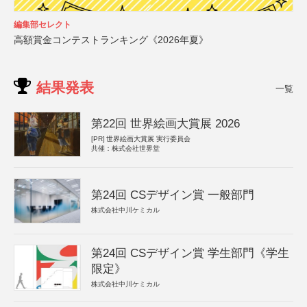
編集部セレクト
高額賞金コンテストランキング《2026年夏》
結果発表
一覧
第22回 世界絵画大賞展 2026
[PR]
世界絵画大賞展 実行委員会
共催：株式会社世界堂
第24回 CSデザイン賞 一般部門
株式会社中川ケミカル
第24回 CSデザイン賞 学生部門《学生
限定》
株式会社中川ケミカル