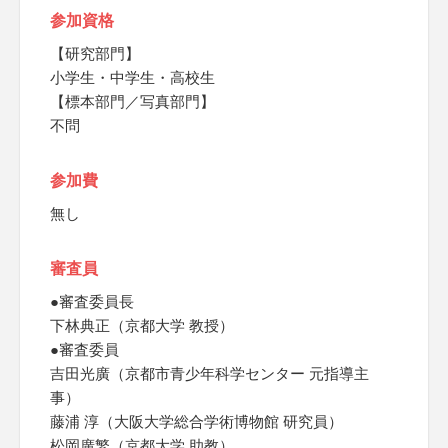
参加資格
【研究部門】
小学生・中学生・高校生
【標本部門／写真部門】
不問
参加費
無し
審査員
●審査委員長
下林典正（京都大学 教授）
●審査委員
吉田光廣（京都市青少年科学センター 元指導主
事）
藤浦 淳（大阪大学総合学術博物館 研究員）
松岡廣繁（京都大学 助教）