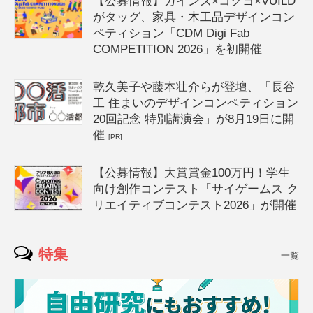
【公募情報】カインズ×コクヨ×VUILD
がタッグ、家具・木工品デザインコン
ペティション「CDM Digi Fab
COMPETITION 2026」を初開催
乾久美子や藤本壮介らが登壇、「長谷
工 住まいのデザインコンペティション
20回記念 特別講演会」が8月19日に開
催
[PR]
【公募情報】大賞賞金100万円！学生
向け創作コンテスト「サイゲームス ク
リエイティブコンテスト2026」が開催
特集
一覧