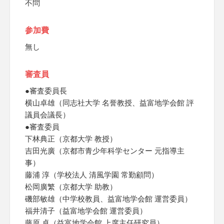
不問
参加費
無し
審査員
●審査委員長
横山卓雄（同志社大学 名誉教授、益富地学会館 評
議員会議長）
●審査委員
下林典正（京都大学 教授）
吉田光廣（京都市青少年科学センター 元指導主
事）
藤浦 淳（学校法人 清風学園 常勤顧問）
松岡廣繁（京都大学 助教）
磯部敏雄（中学校教員、益富地学会館 運営委員）
福井清子（益富地学会館 運営委員）
藤原 卓（益富地学会館 上席主任研究員）