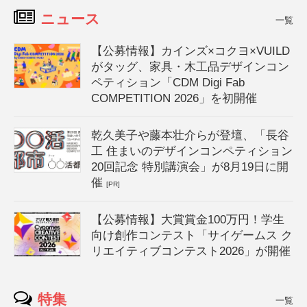
ニュース
一覧
【公募情報】カインズ×コクヨ×VUILD
がタッグ、家具・木工品デザインコン
ペティション「CDM Digi Fab
COMPETITION 2026」を初開催
乾久美子や藤本壮介らが登壇、「長谷
工 住まいのデザインコンペティション
20回記念 特別講演会」が8月19日に開
催
[PR]
【公募情報】大賞賞金100万円！学生
向け創作コンテスト「サイゲームス ク
リエイティブコンテスト2026」が開催
特集
一覧