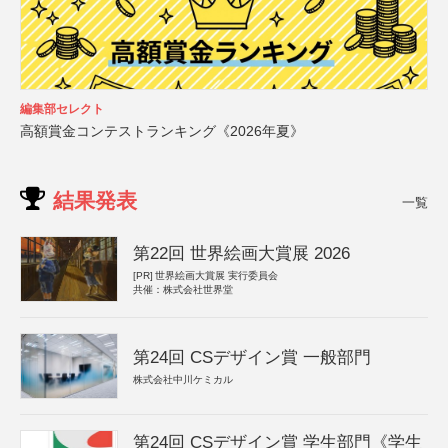
編集部セレクト
高額賞金コンテストランキング《2026年夏》
結果発表
一覧
第22回 世界絵画大賞展 2026
[PR]
世界絵画大賞展 実行委員会
共催：株式会社世界堂
第24回 CSデザイン賞 一般部門
株式会社中川ケミカル
第24回 CSデザイン賞 学生部門《学生