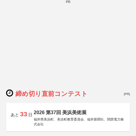
PR
締め切り直前コンテスト
[PR]
2026 第37回 美浜美術展
33
あと
日
福井県美浜町、美浜町教育委員会、福井新聞社、関西電力株
式会社