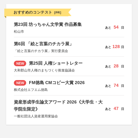
おすすめのコンテスト
[PR]
第23回 坊っちゃん文学賞 作品募集
54
あと
日
松山市
第6回 「絵と言葉のチカラ展」
128
あと
日
「絵と言葉のチカラ展」実行委員会
第25回 人権ショートレター
NEW
28
あと
日
大和郡山市人権のまちづくり推進協議会
FM徳島 CMコピー大賞 2026
NEW
74
あと
日
株式会社エフエム徳島
資産形成学生論文アワード 2026《大学生・大
47
学院生限定》
あと
日
一般社団法人資産運用業協会